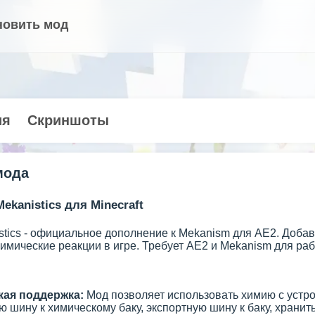
новить мод
ия
Скриншоты
мода
ekanistics для Minecraft
stics - официальное дополнение к Mekanism для AE2. Доба
имические реакции в игре. Требует AE2 и Mekanism для раб
кая поддержка:
Мод позволяет использовать химию с устр
 шину к химическому баку, экспортную шину к баку, хранит