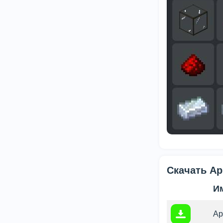
Скачать Ap
И
Ap