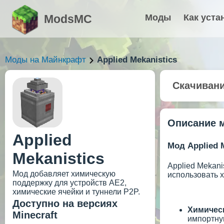
ModsMC
Моды
Как уста
Моды на Майнкрафт
Applied Mekanistics
Скачиван
Описание 
Applied
Мод Applied M
Mekanistics
Applied Mekani
Мод добавляет химическую
использовать х
поддержку для устройств AE2,
химические ячейки и туннели P2P.
Доступно на версиях
Химичес
Minecraft
импортную