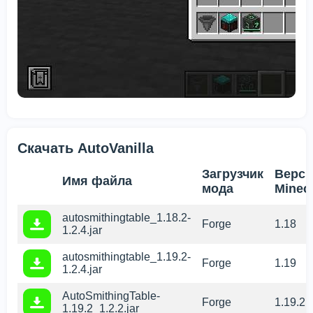
Скачать AutoVanilla
Загрузчик
Верси
Имя файла
мода
Minecr
autosmithingtable_1.18.2-
Forge
1.18
1.2.4.jar
autosmithingtable_1.19.2-
Forge
1.19
1.2.4.jar
AutoSmithingTable-
Forge
1.19.2
1.19.2_1.2.2.jar