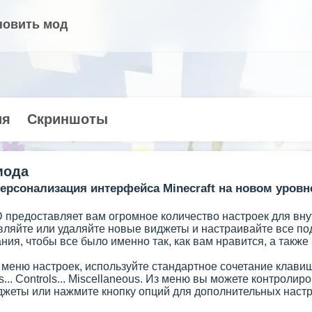
новить мод
ия
Скриншоты
мода
Персонализация интерфейса Minecraft на новом уровн
D предоставляет вам огромное количество настроек для в
вляйте или удаляйте новые виджеты и настраивайте все под
ия, чтобы все было именно так, как вам нравится, а также
меню настроек, используйте стандартное сочетание клавиш
s... Controls... Miscellaneous. Из меню вы можете контролир
джеты или нажмите кнопку опций для дополнительных настр