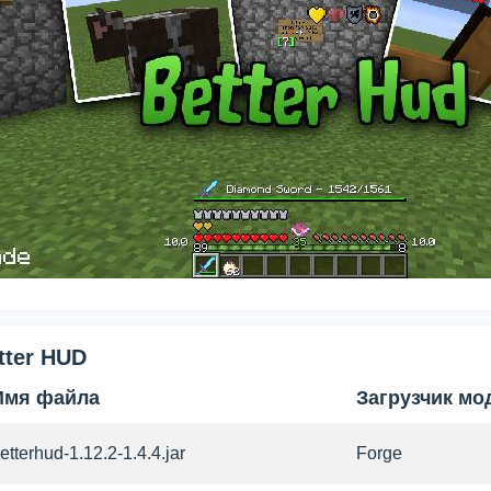
tter HUD
Имя файла
Загрузчик мо
etterhud-1.12.2-1.4.4.jar
Forge