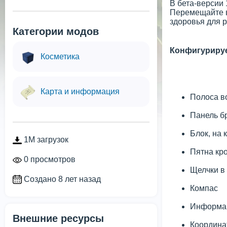
В бета-версии 
Перемещайте в
здоровья для 
Категории модов
Конфигуриру
Косметика
Карта и информация
Полоса в
Панель б
Блок, на 
1M загрузок
Пятна кр
0 просмотров
Щелчки в
Создано 8 лет назад
Компас
Информац
Внешние ресурсы
Координа