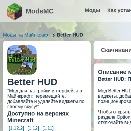
ModsMC
Моды
Как уста
Моды на Майнкрафт
Better HUD
Скачиван
Описание 
Better HUD: 
Better HUD
"Мод для настройки интерфейса в
Мод Better HU
Майнкрафт: перемещайте,
виджеты, доба
добавляйте и удаляйте виджеты по
позиционирован
своему вкусу!"
Чтобы открыть 
Доступно на версиях
разделе Option
Minecraft
отключайте ви
[1.12.2]
[1.12]
[1.11]