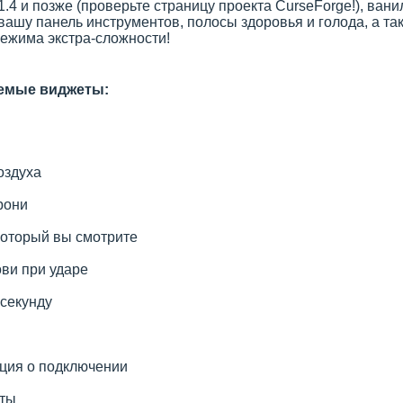
1.4 и позже (проверьте страницу проекта CurseForge!), в
ашу панель инструментов, полосы здоровья и голода, а та
режима экстра-сложности!
емые виджеты:
оздуха
рони
который вы смотрите
ови при ударе
 секунду
ия о подключении
ты