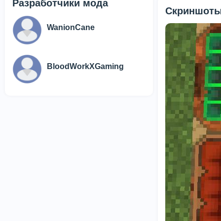
Разработчики мода
Скриншоты
WanionCane
BloodWorkXGaming