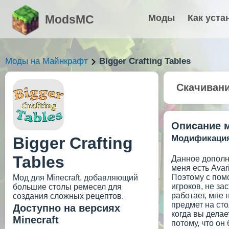
ModsMC
Моды
Как уста
Моды на Майнкрафт
Bigger Crafting Tables
Скачиван
Описание 
Модификация 
Bigger Crafting
Tables
Данное дополне
меня есть Avar
Поэтому с пом
Мод для Minecraft, добавляющий
игроков, не за
большие столы ремесел для
работает, мне
создания сложных рецептов.
предмет на сто
Доступно на версиях
когда вы делае
Minecraft
потому, что он