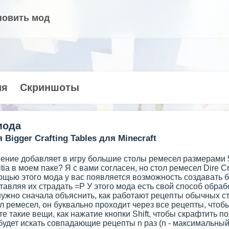
новить мод
ия
Скриншоты
мода
Bigger Crafting Tables для Minecraft
ние добавляет в игру большие столы ремесел размерами 5x5
itia в моем паке? Я с вами согласен, но стол ремесел Dire C
ощью этого мода у вас появляется возможность создавать 
ставляя их страдать =P У этого мода есть свой способ обраб
 нужно сначала объяснить, как работают рецепты обычных с
л ремесел, он буквально проходит через все рецепты, чтобы
те такие вещи, как нажатие кнопки Shift, чтобы скрафтить п
 будет искать совпадающие рецепты n раз (n - максимальны