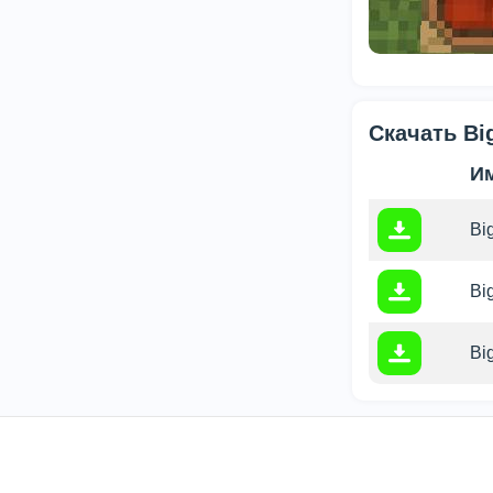
Скачать Big
И
Bi
Bi
Bi