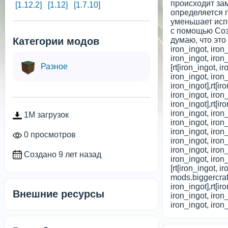
происходит за
[1.12.2]
[1.12]
[1.7.10]
определяется п
уменьшает исп
с помощью Созд
Категории модов
думаю, что это
iron_ingot, iron_
iron_ingot, iron
Разное
[rt[iron_ingot, i
iron_ingot, iron
iron_ingot],rt[i
iron_ingot, iro
iron_ingot],rt[ir
iron_ingot, iron_
1M загрузок
iron_ingot, iron_
iron_ingot, iron
0 просмотров
iron_ingot, iro
iron_ingot, iron_
Создано 9 лет назад
iron_ingot, iron
[rt[iron_ingot, i
mods.biggercra
iron_ingot],rt[ir
Внешние ресурсы
iron_ingot, iron_
iron_ingot, iron