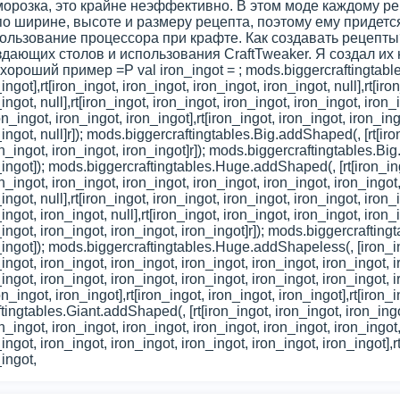
морозка, это крайне неэффективно. В этом моде каждому ре
о ширине, высоте и размеру рецепта, поэтому ему придетс
ользование процессора при крафте. Как создавать рецепты?
ающих столов и использования CraftTweaker. Я создал их на
 хороший пример =P val iron_ingot =
; mods.biggercraftingtab
ingot],rt[iron_ingot, iron_ingot, iron_ingot, iron_ingot, null],rt[ir
_ingot, null],rt[iron_ingot, iron_ingot, iron_ingot, iron_ingot, ir
ron_ingot, iron_ingot, iron_ingot],rt[iron_ingot, iron_ingot, iron_ing
_ingot, null]r]); mods.biggercraftingtables.Big.addShaped(
, [rt[i
ron_ingot, iron_ingot, iron_ingot]r]); mods.biggercraftingtables.B
n_ingot]); mods.biggercraftingtables.Huge.addShaped(
, [rt[iron_
on_ingot, iron_ingot, iron_ingot, iron_ingot, iron_ingot, iron_ingot,
ingot, null],rt[iron_ingot, iron_ingot, iron_ingot, iron_ingot, iron_i
ingot, iron_ingot, null],rt[iron_ingot, iron_ingot, iron_ingot, iron_i
_ingot, iron_ingot, iron_ingot, iron_ingot]r]); mods.biggercraft
n_ingot]); mods.biggercraftingtables.Huge.addShapeless(
, [iron_
ingot, iron_ingot, iron_ingot, iron_ingot, iron_ingot, iron_ingot, 
_ingot, iron_ingot, iron_ingot, iron_ingot, iron_ingot, iron_ingo
ron_ingot, iron_ingot],rt[iron_ingot, iron_ingot, iron_ingot],rt[iron_i
ftingtables.Giant.addShaped(
, [rt[iron_ingot, iron_ingot, iron_in
on_ingot, iron_ingot, iron_ingot, iron_ingot, iron_ingot, iron_ingot,
ingot, iron_ingot, iron_ingot, iron_ingot, iron_ingot, iron_ingot],r
_ingot,