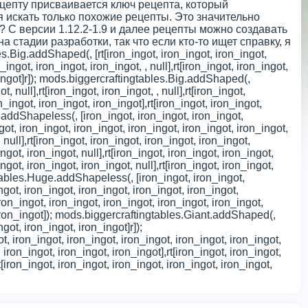
цепту присваивается ключ рецепта, который
я искать только похожие рецепты. Это значительно
 С версии 1.12.2-1.9 и далее рецепты можно создавать
 стадии разработки, так что если кто-то ищет справку, я
les.Big.addShaped(
, [rt[iron_ingot, iron_ingot, iron_ingot,
on_ingot, iron_ingot, iron_ingot,
, null],rt[iron_ingot, iron_ingot,
on_ingot]r]); mods.biggercraftingtables.Big.addShaped(
,
ot, null],rt[iron_ingot, iron_ingot,
, null],rt[iron_ingot,
ron_ingot, iron_ingot, iron_ingot],rt[iron_ingot, iron_ingot,
ig.addShapeless(
, [iron_ingot, iron_ingot, iron_ingot,
ingot, iron_ingot, iron_ingot, iron_ingot, iron_ingot, iron_ingot,
 null],rt[iron_ingot, iron_ingot, iron_ingot, iron_ingot,
ngot, iron_ingot, null],rt[iron_ingot, iron_ingot, iron_ingot,
ngot, iron_ingot, iron_ingot, null],rt[iron_ingot, iron_ingot,
ingtables.Huge.addShapeless(
, [iron_ingot, iron_ingot,
ingot, iron_ingot, iron_ingot, iron_ingot, iron_ingot,
iron_ingot, iron_ingot, iron_ingot, iron_ingot, iron_ingot,
t, iron_ingot]); mods.biggercraftingtables.Giant.addShaped(
,
ngot, iron_ingot, iron_ingot]r]);
got, iron_ingot, iron_ingot, iron_ingot, iron_ingot, iron_ingot,
 iron_ingot, iron_ingot, iron_ingot],rt[iron_ingot, iron_ingot,
t[iron_ingot, iron_ingot, iron_ingot, iron_ingot, iron_ingot,