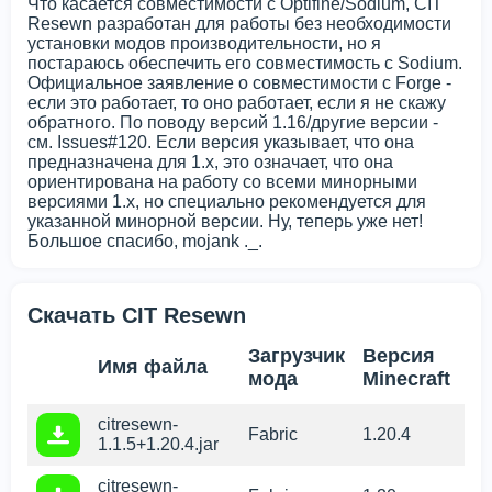
Что касается совместимости с Optifine/Sodium, CIT
Resewn разработан для работы без необходимости
установки модов производительности, но я
постараюсь обеспечить его совместимость с Sodium.
Официальное заявление о совместимости с Forge -
если это работает, то оно работает, если я не скажу
обратного. По поводу версий 1.16/другие версии -
см. Issues#120. Если версия указывает, что она
предназначена для 1.x, это означает, что она
ориентирована на работу со всеми минорными
версиями 1.x, но специально рекомендуется для
указанной минорной версии. Ну, теперь уже нет!
Большое спасибо, mojank ._.
Скачать CIT Resewn
Загрузчик
Версия
Имя файла
мода
Minecraft
citresewn-
Fabric
1.20.4
1.1.5+1.20.4.jar
citresewn-