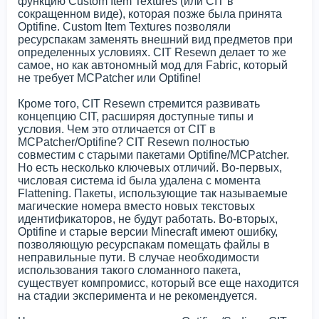
функцию Custom Item Textures (или CIT в
сокращенном виде), которая позже была принята
Optifine. Custom Item Textures позволяли
ресурспакам заменять внешний вид предметов при
определенных условиях. CIT Resewn делает то же
самое, но как автономный мод для Fabric, который
не требует MCPatcher или Optifine!
Кроме того, CIT Resewn стремится развивать
концепцию CIT, расширяя доступные типы и
условия. Чем это отличается от CIT в
MCPatcher/Optifine? CIT Resewn полностью
совместим с старыми пакетами Optifine/MCPatcher.
Но есть несколько ключевых отличий. Во-первых,
числовая система id была удалена с момента
Flattening. Пакеты, использующие так называемые
магические номера вместо новых текстовых
идентификаторов, не будут работать. Во-вторых,
Optifine и старые версии Minecraft имеют ошибку,
позволяющую ресурспакам помещать файлы в
неправильные пути. В случае необходимости
использования такого сломанного пакета,
существует компромисс, который все еще находится
на стадии эксперимента и не рекомендуется.