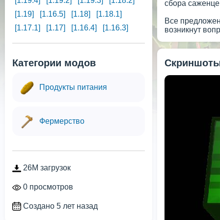
[1.19.4]
[1.19.2]
[1.19.3]
[1.18.2]
сбора саженце
[1.19]
[1.16.5]
[1.18]
[1.18.1]
Все предложени
[1.17.1]
[1.17]
[1.16.4]
[1.16.3]
возникнут воп
Категории модов
Скриншоты
Продукты питания
Фермерство
26M загрузок
0 просмотров
Создано 5 лет назад