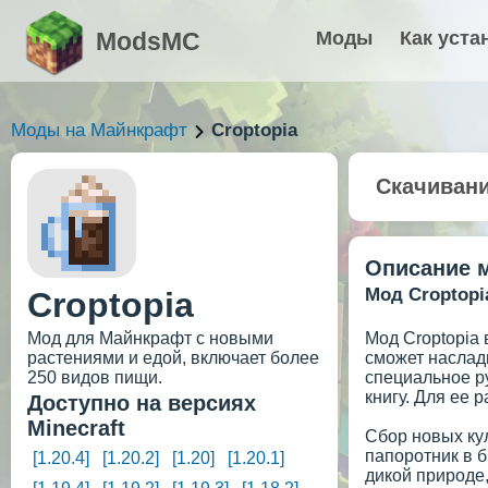
ModsMC
Моды
Как уста
Моды на Майнкрафт
Croptopia
Скачиван
Описание 
Мод Croptopi
Croptopia
Мод для Майнкрафт с новыми
Мод Croptopia 
растениями и едой, включает более
сможет наслад
250 видов пищи.
специальное ру
книгу. Для ее р
Доступно на версиях
Minecraft
Сбор новых кул
папоротник в б
[1.20.4]
[1.20.2]
[1.20]
[1.20.1]
дикой природе