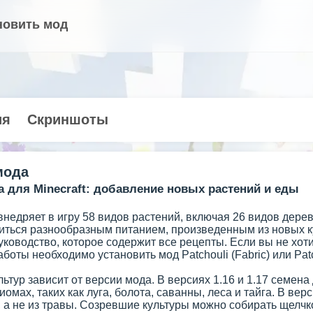
новить мод
ия
Скриншоты
мода
a для Minecraft: добавление новых растений и еды
внедряет в игру 58 видов растений, включая 26 видов дер
иться разнообразным питанием, произведенным из новых ку
ководство, которое содержит все рецепты. Если вы не хоти
аботы необходимо установить мод Patchouli (Fabric) или Patc
ьтур зависит от версии мода. В версиях 1.16 и 1.17 семена
иомах, таких как луга, болота, саванны, леса и тайга. В ве
, а не из травы. Созревшие культуры можно собирать щелчк