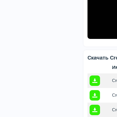
Скачать Cr
И
Cr
Cr
Cr