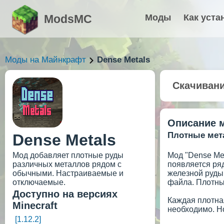
ModsMC
Моды
Как уста
Моды на Майнкрафт
Dense Metals
Скачиван
Описание 
Плотные мета
Dense Metals
Мод добавляет плотные руды
Мод "Dense Me
различных металлов рядом с
появляется ря
обычными. Настраиваемые и
железной руды
отключаемые.
файла. Плотны
Доступно на версиях
Каждая плотна
Minecraft
необходимо. Н
[1.12.2]