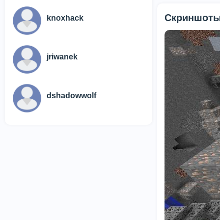
Скриншоты
knoxhack
jriwanek
dshadowwolf