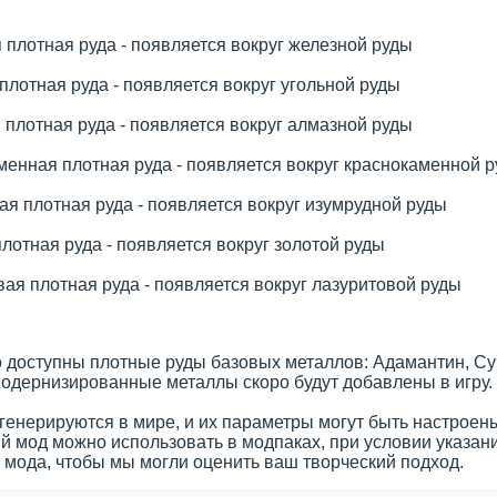
плотная руда - появляется вокруг железной руды
плотная руда - появляется вокруг угольной руды
плотная руда - появляется вокруг алмазной руды
менная плотная руда - появляется вокруг краснокаменной 
я плотная руда - появляется вокруг изумрудной руды
лотная руда - появляется вокруг золотой руды
ая плотная руда - появляется вокруг лазуритовой руды
 доступны плотные руды базовых металлов: Адамантин, Сур
Модернизированные металлы скоро будут добавлены в игру.
генерируются в мире, и их параметры могут быть настроен
й мод можно использовать в модпаках, при условии указани
 мода, чтобы мы могли оценить ваш творческий подход.