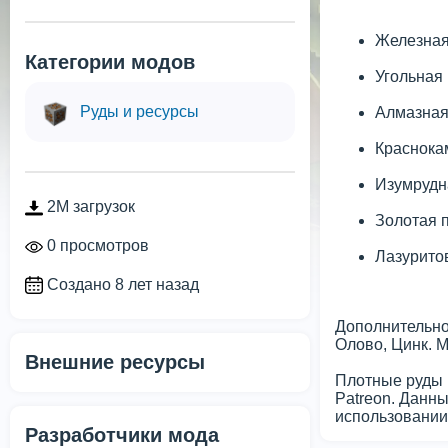
Железная 
Категории модов
Угольная 
Руды и ресурсы
Алмазная 
Краснока
Изумрудна
2M загрузок
Золотая п
0 просмотров
Лазуритов
Создано 8 лет назад
Дополнительно
Олово, Цинк. 
Внешние ресурсы
Плотные руды 
Patreon. Данны
использовании
Разработчики мода