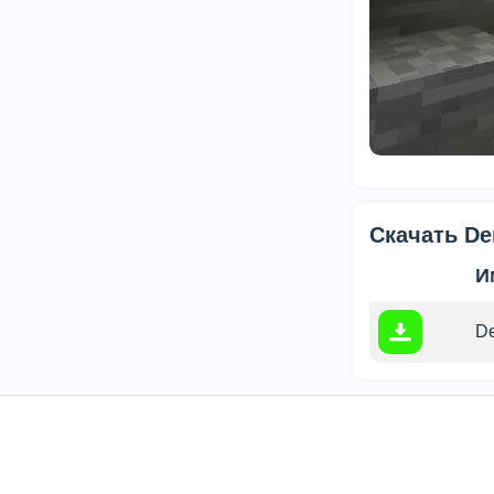
Скачать De
И
De