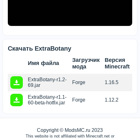
Скачать ExtraBotany
Загрузчик
Версия
Имя файла
мода
Minecraft
ExtraBotany-r1.2-
Forge
1.16.5
69.jar
ExtraBotany-r1.1-
Forge
1.12.2
Мы используем файлы cookie
60-beta-hotfix.jar
Этот сайт использует файлы cookie, чтобы обеспечить
вам
наилучшее восприятие нашего сайта.
Copyright © ModsMC.ru 2023
ХОРОШО
This website is not affiliated with Minecraft.net or