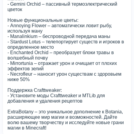
- Gemini Orchid – пассивный термоэлектрический
цветок
Новые функциональные цветы:
- Annoying Flower – автоматически ловит рыбу,
используя ману
- Manalinkium – беспроводной передача маны
- Stardust Lotus – телепортирует существ и игроков в
определенное место
- Enchanted Orchid – преобразует блоки травы в
волшебный почву
- Mirrortunia – отражает урон и очищает от плохих
эффектов зелий
- Necrofleur – наносит урон существам с здоровьем
ниже 50%
Поддержка Crafttweaker:
- Установите моды Crafttweaker и MTLib для
добавления и удаления рецептов
ExtraBotany – это уникальное дополнение к Botania,
расширяющее мир магии и возможностей. Дайте
волю вашему творчеству и исследуйте новые грани
магии в Minecraft!