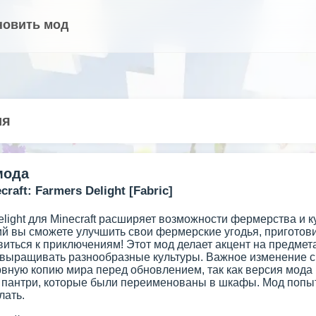
новить мод
ия
мода
raft: Farmers Delight [Fabric]
elight для Minecraft расширяет возможности фермерства и 
ий вы сможете улучшить свои фермерские угодья, приготови
иться к приключениям! Этот мод делает акцент на предмета
выращивать разнообразные культуры. Важное изменение с в
рвную копию мира перед обновлением, так как версия мода 
 пантри, которые были переименованы в шкафы. Мод попыта
лать.