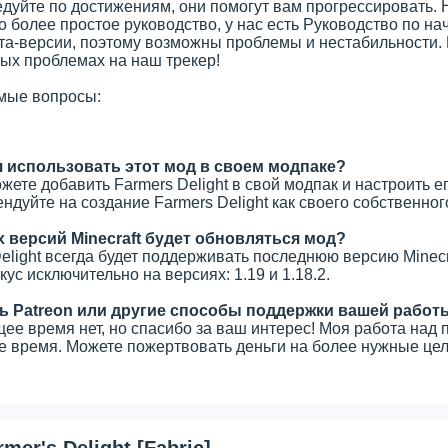
дуйте по достижениям, они помогут вам прогрессировать. 
 более простое руководство, у нас есть Руководство по на
ета-версии, поэтому возможны проблемы и нестабильности. 
ых проблемах на наш трекер!
мые вопросы:
я использовать этот мод в своем модпаке?
жете добавить Farmers Delight в свой модпак и настроить е
ендуйте на создание Farmers Delight как своего собственног
х версий Minecraft будет обновляться мод?
Delight всегда будет поддерживать последнюю версию Mine
ус исключительно на версиях: 1.19 и 1.18.2.
ть Patreon или другие способы поддержки вашей работ
ее время нет, но спасибо за ваш интерес! Моя работа над п
 время. Можете пожертвовать деньги на более нужные цели