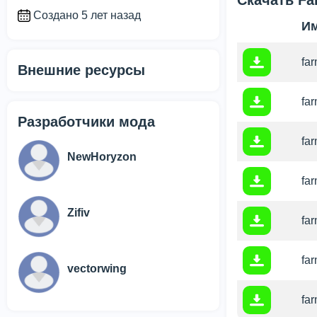
Скачать Far
Создано 5 лет назад
И
far
Внешние ресурсы
far
Разработчики мода
far
NewHoryzon
far
Zifiv
far
far
vectorwing
far