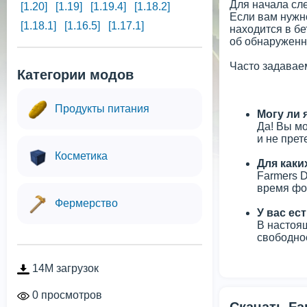
Для начала сле
[1.20]
[1.19]
[1.19.4]
[1.18.2]
Если вам нужно
[1.18.1]
[1.16.5]
[1.17.1]
находится в б
об обнаруженн
Часто задавае
Категории модов
Продукты питания
Могу ли 
Да! Вы мо
и не прет
Косметика
Для каки
Farmers 
время фок
Фермерство
У вас ес
В настоящ
свободное
14M загрузок
0 просмотров