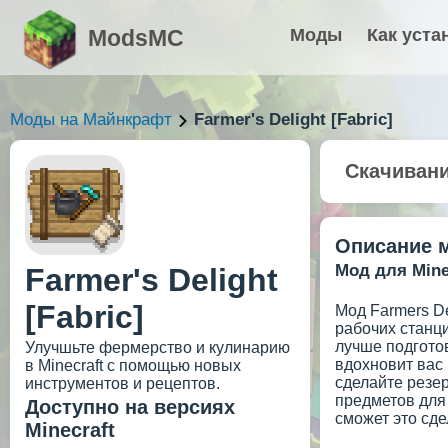
ModsMC
Моды
Как уста
Моды на Майнкрафт
Farmer's Delight [Fabric]
Скачиван
Описание 
Мод для Minec
Farmer's Delight
[Fabric]
Мод Farmers D
рабочих станц
лучше подготов
Улучшьте фермерство и кулинарию
вдохновит вас 
в Minecraft с помощью новых
сделайте резе
инструментов и рецептов.
предметов для
Доступно на версиях
сможет это сде
Minecraft