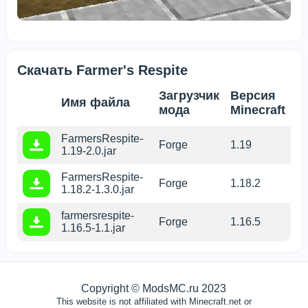
Скачать Farmer's Respite
Загрузчик
Версия
Имя файла
мода
Minecraft
FarmersRespite-
Forge
1.19
1.19-2.0.jar
FarmersRespite-
Forge
1.18.2
1.18.2-1.3.0.jar
farmersrespite-
Forge
1.16.5
1.16.5-1.1.jar
Copyright © ModsMC.ru 2023
This website is not affiliated with Minecraft.net or