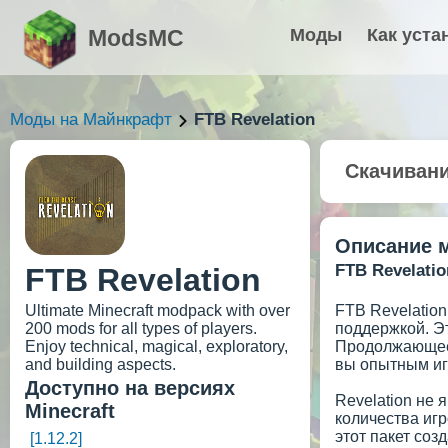
ModsMC
Моды
Как уста
Моды на Майнкрафт
FTB Revelation
Скачиван
Описание 
FTB Revelati
FTB Revelation
Ultimate Minecraft modpack with over
FTB Revelatio
200 mods for all types of players.
поддержкой. Эт
Enjoy technical, magical, exploratory,
Продолжающеес
and building aspects.
вы опытным игр
Доступно на версиях
Revelation не
Minecraft
количества игр
этот пакет соз
[1.12.2]