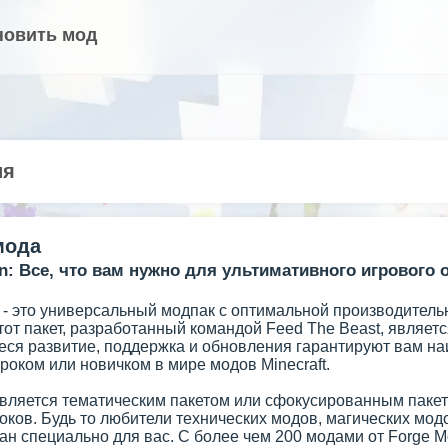
новить мод
ия
мода
on: Все, что вам нужно для ультимативного игрового о
n - это универсальный модпак с оптимальной производител
от пакет, разработанный командой Feed The Beast, являет
я развитие, поддержка и обновления гарантируют вам наил
оком или новичком в мире модов Minecraft.
 является тематическим пакетом или сфокусированным паке
оков. Будь то любители технических модов, магических модо
дан специально для вас. С более чем 200 модами от Forge Mo