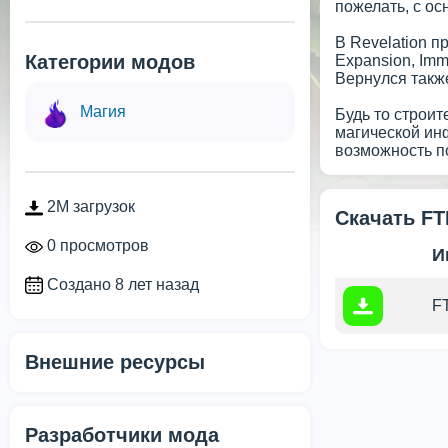
пожелать, с ос
В Revelation п
Категории модов
Expansion, Imme
Вернулся также
Магия
Будь то строит
магической инф
возможность по
2M загрузок
Скачать FT
0 просмотров
И
Создано 8 лет назад
FT
Внешние ресурсы
Разработчики мода