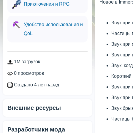
Новое в Immer
Приключения и RPG
Звук при
Удобство использования и
QoL
Частицы 
Звук при 
Звук при 
1M загрузок
Звук, ког
0 просмотров
Короткий 
Создано 4 лет назад
Звук при 
Звук при
Внешние ресурсы
Звук брыз
Частицы б
Разработчики мода