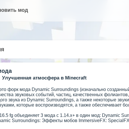
новить мод
ия
мода
: Улучшенная атмосфера в Minecraft
 это форк мода Dynamic Surroundings (изначально созданны
чества звуковых событий, частиц, качественных фолиантов,
ого звука из Dynamic Surroundings, а также некоторые звуки
вуками, которые воспроизводятся, а также обеспечивает б
16.5 fg объединяет 3 мода с 1.14.x+ в один мод: Dynamic Su
amic Surroundings: Эффекты мобов ImmersiveFX: SpecialF