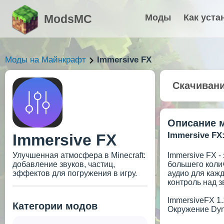
ModsMC
Моды
Как уста
Моды на Майнкрафт
Immersive FX
Скачиван
Описание 
Immersive FX
Immersive FX
Улучшенная атмосфера в Minecraft:
Immersive FX -
добавление звуков, частиц,
большего коли
эффектов для погружения в игру.
аудио для кажд
контроль над з
ImmersiveFX 1.
Категории модов
Окружение Dyn