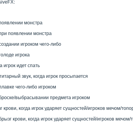
siveFX:
 появлении монстра
при появлении монстра
создании игроком чего-либо
голоде игрока
да игрок идет спать
гитарный звук, когда игрок просыпается
плавке чего-либо игроком
 броске/выбрасывании предмета игроком
г крови, когда игрок ударяет сущностей/игроков мечом/топ
рызг крови, когда игрок ударяет сущностей/игроков мечом/