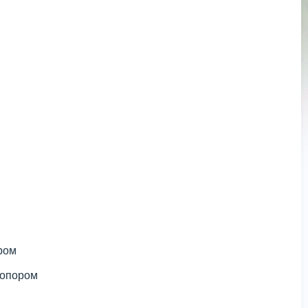
ором
топором