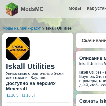
ModsMC
Моды
Как уста
Моды на Майнкрафт
Iskall Utilities
Скачиван
Описание 
Iskall Utilitie
Iskall Utilities
Iskall Utiliti
Уникальные строительные блоки
Ваултов. Этот 
для создания Ваултов.
стримеры, таки
Доступно на версиях
дней, чтобы со
Minecraft
[1.16.5]
[1.16.3]
Скачать Iska