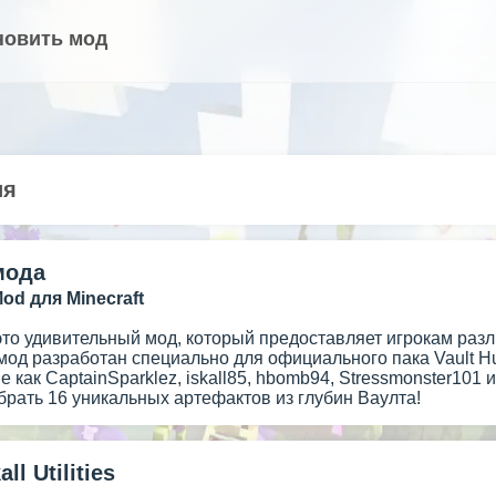
новить мод
ия
мода
s Mod для Minecraft
es - это удивительный мод, который предоставляет игрокам р
мод разработан специально для официального пака Vault Hu
е как CaptainSparklez, iskall85, hbomb94, Stressmonster101
брать 16 уникальных артефактов из глубин Ваулта!
ll Utilities