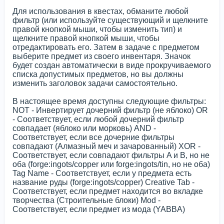
Для использования в квестах, обманите любой
фильтр (или используйте существующий и щелкните
правой кнопкой мыши, чтобы изменить тип) и
щелкните правой кнопкой мыши, чтобы
отредактировать его. Затем в задаче с предметом
выберите предмет из своего инвентаря. Значок
будет создан автоматически в виде прокручиваемого
списка допустимых предметов, но вы должны
изменить заголовок задачи самостоятельно.
В настоящее время доступны следующие фильтры:
NOT - Инвертирует дочерний фильтр (не яблоко) OR
- Соответствует, если любой дочерний фильтр
совпадает (яблоко или морковь) AND -
Соответствует, если все дочерние фильтры
совпадают (Алмазный меч и зачарованный) XOR -
Соответствует, если совпадают фильтры A и B, но не
оба (forge:ingots/copper или forge:ingots/tin, но не оба)
Tag Name - Соответствует, если у предмета есть
название руды (forge:ingots/copper) Creative Tab -
Соответствует, если предмет находится во вкладке
творчества (Строительные блоки) Mod -
Соответствует, если предмет из мода (YABBA)