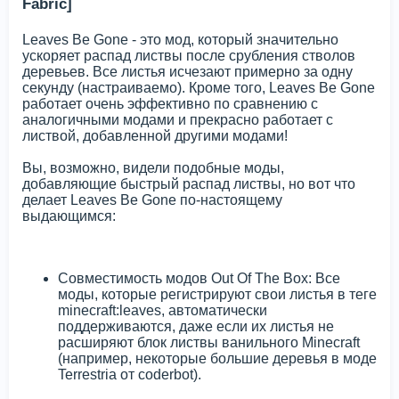
Fabric]
Leaves Be Gone - это мод, который значительно
ускоряет распад листвы после срубления стволов
деревьев. Все листья исчезают примерно за одну
секунду (настраиваемо). Кроме того, Leaves Be Gone
работает очень эффективно по сравнению с
аналогичными модами и прекрасно работает с
листвой, добавленной другими модами!
Вы, возможно, видели подобные моды,
добавляющие быстрый распад листвы, но вот что
делает Leaves Be Gone по-настоящему
выдающимся:
Совместимость модов Out Of The Box: Все
моды, которые регистрируют свои листья в теге
minecraft:leaves, автоматически
поддерживаются, даже если их листья не
расширяют блок листвы ванильного Minecraft
(например, некоторые большие деревья в моде
Terrestria от coderbot).