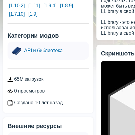
подсказках. Та
[1.10.2]
[1.11]
[1.9.4]
[1.8.9]
может быть ви
LLibrary в сво
[1.7.10]
[1.9]
LLibrary - это
использования.
LLibrary в сво
Категории модов
API и библиотека
Скриншоты
65M загрузок
0 просмотров
Создано 10 лет назад
Внешние ресурсы