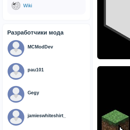
Wiki
Разработчики мода
MCModDev
pau101
Gegy
jamieswhiteshirt_