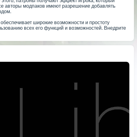
 этого, патроны получают эффект игрока, который
 Все авторы модпаков имеют разрешение добавлять
одом.
й обеспечивает широкие возможности и простоту
ользованию всех его функций и возможностей. Внедрите