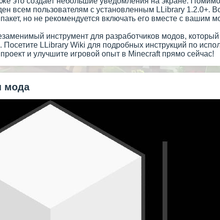
кже это создает небольшие уведомления на экране. Помимо
ден всем пользователям с установленным LLibrary 1.2.0+.
й пакет, но не рекомендуется включать его вместе с вашим м
 незаменимый инструмент для разработчиков модов, которы
 Посетите LLibrary Wiki для подробных инструкций по исп
й проект и улучшите игровой опыт в Minecraft прямо сейчас!
 мода