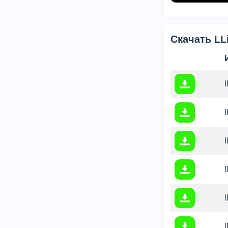
Скачать LL
l
l
l
l
l
l