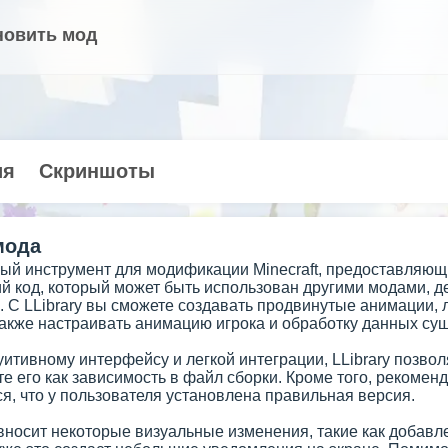
новить мод
ия
Скриншоты
мода
щный инструмент для модификации Minecraft, предоставляю
й код, который может быть использован другими модами, 
. С LLibrary вы сможете создавать продвинутые анимации, 
также настраивать анимацию игрока и обработку данных су
итивному интерфейсу и легкой интеграции, LLibrary позвол
е его как зависимость в файл сборки. Кроме того, рекоменд
я, что у пользователя установлена правильная версия.
 вносит некоторые визуальные изменения, такие как добав