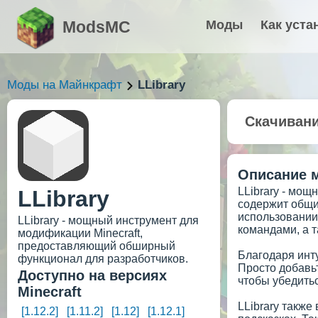
ModsMC
Моды
Как уста
Моды на Майнкрафт
LLibrary
Скачиван
Описание 
LLibrary - мо
LLibrary
содержит общи
использовании
LLibrary - мощный инструмент для
командами, а 
модификации Minecraft,
предоставляющий обширный
Благодаря инту
функционал для разработчиков.
Просто добавьт
Доступно на версиях
чтобы убедитьс
Minecraft
LLibrary также
[1.12.2]
[1.11.2]
[1.12]
[1.12.1]