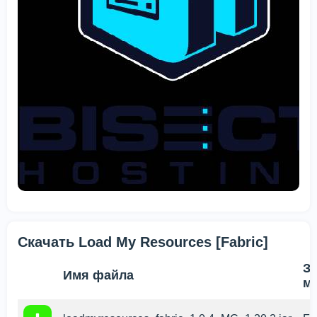
Скачать Load My Resources [Fabric]
За
Имя файла
м