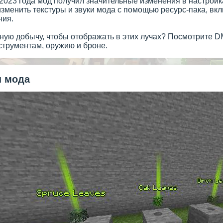
2023 года мод получил значительные изменения в настройк
зменить текстуры и звуки мода с помощью ресурс-пака, вклю
ния.
ную добычу, чтобы отображать в этих лучах? Посмотрите D
струментам, оружию и броне.
 мода