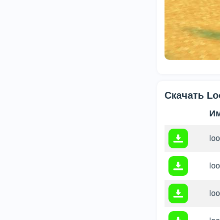
Скачать Lo
И
loo
loo
loo