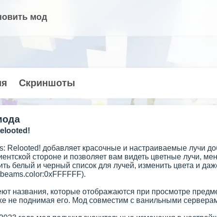
новить мод
ия
Скриншоты
мода
elooted!
s: Relooted! добавляет красочные и настраиваемые лучи до
иентской стороне и позволяет вам видеть цветные лучи, м
ть белый и черный список для лучей, изменить цвета и да
tbeams.color:0xFFFFFF).
ют названия, которые отображаются при просмотре предмет
же не поднимая его. Мод совместим с ванильными серверами