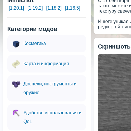
Minecraft
С 17 сентября 
также можете и
[1.20.1]
[1.19.2]
[1.18.2]
[1.16.5]
текстуру свече
Ищете уникаль
редкостей к ин
Категории модов
Косметика
Скриншоты
Карта и информация
Доспехи, инструменты и
оружие
Удобство использования и
QoL