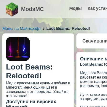
ModsMC
Моды
Как уста
Моды на Майнкрафт
Loot Beams: Relooted!
Скачиван
Описание 
Loot Beams: R
Loot Beams:
Мод Loot Beam
Relooted!
работает на кл
можете настрои
Мод с красочными лучами добычи в
(например, loo
Minecraft, меняющими цвет в
зависимости от предмета. Узнайте,
Лучи также име
что выпало!
за предмет, да
Доступно на версиях