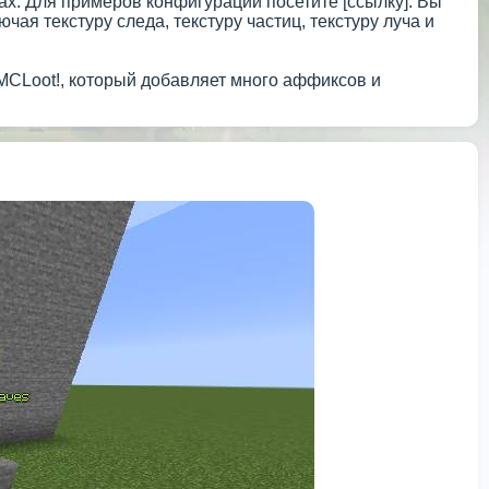
ах. Для примеров конфигурации посетите [ссылку]. Вы
чая текстуру следа, текстуру частиц, текстуру луча и
MCLoot!, который добавляет много аффиксов и