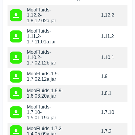
MooFluids-
1.12.2-
1.12.2
1.8.12.02a.jar
MooFluids-
1.11.2-
1.11.2
1.7.11.01a.jar
MooFluids-
1.10.2-
1.10.1
1.7.02.12b.jar
MooFluids-1.9-
1.9
1.7.02.12a.jar
MooFluids-1.8.9-
1.8.1
1.6.03.20a.jar
MooFluids-
1.7.10-
1.7.10
1.5.01.19a.jar
MooFluids-1.7.2-
1.7.2
Мы используем файлы cookie
1.4.05.09a.jar