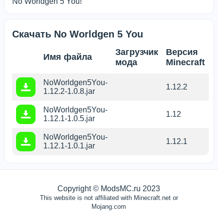
No Worldgen 5 You!
Скачать No Worldgen 5 You
Загрузчик
Версия
Имя файла
мода
Minecraft
NoWorldgen5You-
1.12.2
1.12.2-1.0.8.jar
NoWorldgen5You-
1.12
1.12.1-1.0.5.jar
NoWorldgen5You-
1.12.1
1.12.1-1.0.1.jar
Copyright © ModsMC.ru 2023
This website is not affiliated with Minecraft.net or
Mojang.com