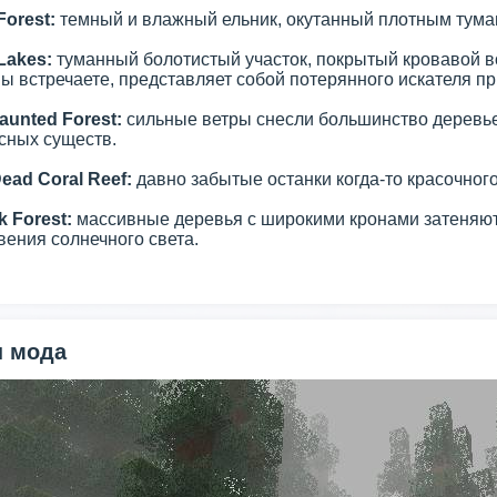
Forest:
темный и влажный ельник, окутанный плотным тума
Lakes:
туманный болотистый участок, покрытый кровавой вод
ы встречаете, представляет собой потерянного искателя п
aunted Forest:
сильные ветры снесли большинство деревье
сных существ.
ead Coral Reef:
давно забытые останки когда-то красочног
k Forest:
массивные деревья с широкими кронами затеняют 
вения солнечного света.
 мода