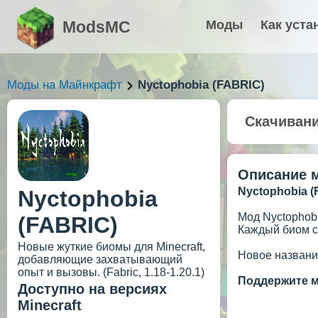
ModsMC
Моды
Как уста
Моды на Майнкрафт
Nyctophobia (FABRIC)
Скачиван
Описание 
Nyctophobia (
Nyctophobia
Мод Nyctophob
(FABRIC)
Каждый биом с
Новые жуткие биомы для Minecraft,
Новое название
добавляющие захватывающий
опыт и вызовы. (Fabric, 1.18-1.20.1)
Поддержите м
Доступно на версиях
Minecraft