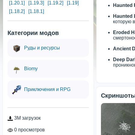
[1.20.1]
[1.19.3]
[1.19.2]
[1.19]
Haunted 
[1.18.2]
[1.18.1]
Haunted 
которую в
Категории модов
Eroded H
смертоно
Руды и ресурсы
Ancient D
Deep Dar
проникно
Biomy
Приключения и RPG
Скриншоты
3M загрузок
0 просмотров