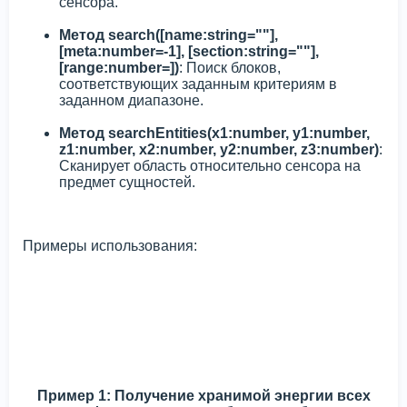
сенсора.
Метод search([name:string=""],
[meta:number=-1], [section:string=""],
[range:number=])
: Поиск блоков,
соответствующих заданным критериям в
заданном диапазоне.
Метод searchEntities(x1:number, y1:number,
z1:number, x2:number, y2:number, z3:number)
:
Сканирует область относительно сенсора на
предмет сущностей.
Примеры использования:
Пример 1: Получение хранимой энергии всех