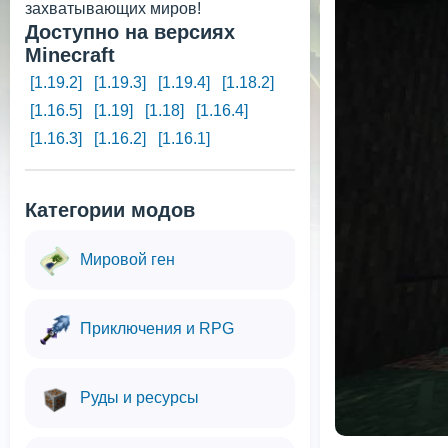
захватывающих миров!
Доступно на версиях
Minecraft
[1.19.2]
[1.19.3]
[1.19.4]
[1.18.2]
[1.16.5]
[1.19]
[1.18]
[1.16.4]
[1.16.3]
[1.16.2]
[1.16.1]
Категории модов
Мировой ген
Приключения и RPG
Руды и ресурсы