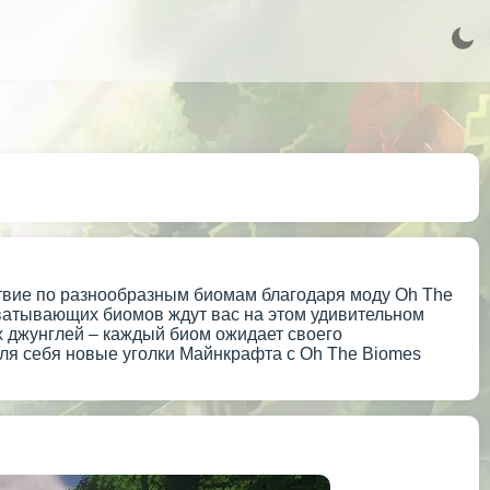
твие по разнообразным биомам благодаря моду Oh The
ахватывающих биомов ждут вас на этом удивительном
ых джунглей – каждый биом ожидает своего
для себя новые уголки Майнкрафта с Oh The Biomes