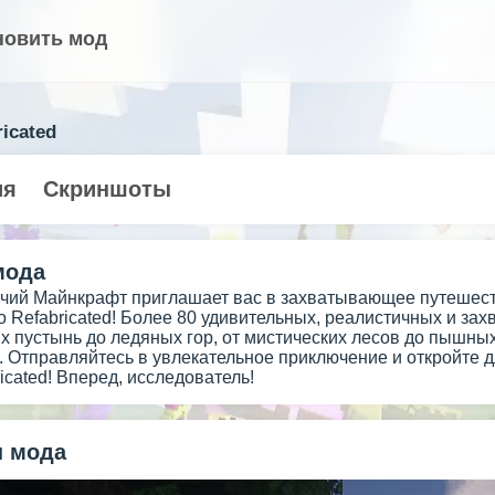
новить мод
ricated
ия
Скриншоты
мода
учий Майнкрафт приглашает вас в захватывающее путешес
o Refabricated! Более 80 удивительных, реалистичных и з
их пустынь до ледяных гор, от мистических лесов до пышн
. Отправляйтесь в увлекательное приключение и откройте 
ricated! Вперед, исследователь!
 мода