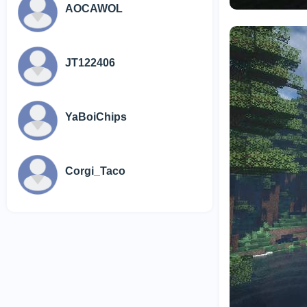
AOCAWOL
JT122406
YaBoiChips
Corgi_Taco