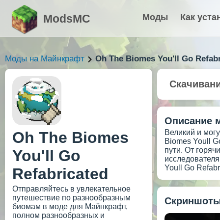
ModsMC
Моды
Как уста
Моды на Майнкрафт
Oh The Biomes You'll Go Refab
Скачиван
Описание 
Великий и мог
Oh The Biomes
Biomes Youll G
пути. От горяч
You'll Go
исследователя
Youll Go Refab
Refabricated
Отправляйтесь в увлекательное
путешествие по разнообразным
Скриншоты
биомам в моде для Майнкрафт,
полном разнообразных и