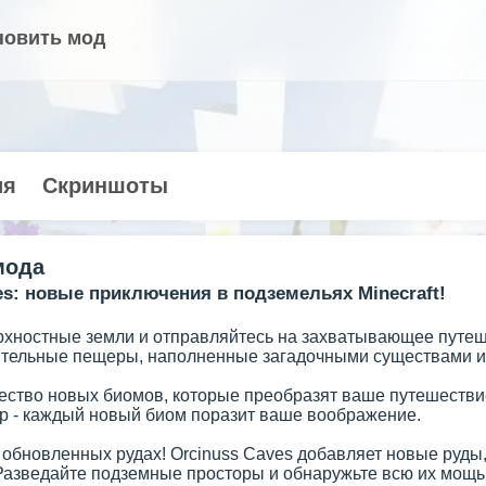
новить мод
ия
Скриншоты
мода
es: новые приключения в подземельях Minecraft!
рхностные земли и отправляйтесь на захватывающее путеше
ительные пещеры, наполненные загадочными существами и
ество новых биомов, которые преобразят ваше путешествие
р - каждый новый биом поразит ваше воображение.
б обновленных рудах! Orcinuss Caves добавляет новые руды
Разведайте подземные просторы и обнаружьте всю их мощь