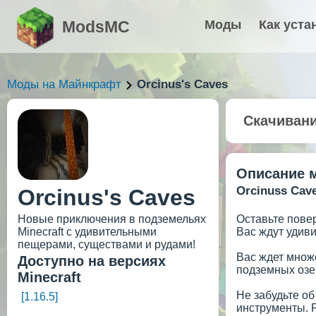
ModsMC
Моды
Как уста
Моды на Майнкрафт
Orcinus's Caves
Скачиван
Описание 
Orcinuss Cav
Orcinus's Caves
Новые приключения в подземельях
Оставьте пове
Minecraft с удивительными
Вас ждут удив
пещерами, существами и рудами!
Вас ждет множ
Доступно на версиях
подземных озе
Minecraft
Не забудьте о
[1.16.5]
инструменты. 