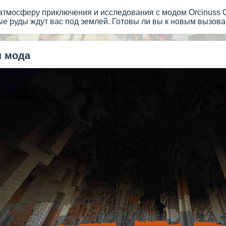
 атмосферу приключения и исследования с модом Orcinuss C
ые руды ждут вас под землей. Готовы ли вы к новым вызов
 мода