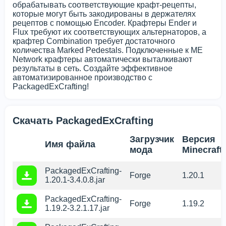
обрабатывать соответствующие крафт-рецепты,
которые могут быть закодированы в держателях
рецептов с помощью Encoder. Крафтеры Ender и
Flux требуют их соответствующих альтернаторов, а
крафтер Combination требует достаточного
количества Marked Pedestals. Подключенные к ME
Network крафтеры автоматически выталкивают
результаты в сеть. Создайте эффективное
автоматизированное производство с
PackagedExCrafting!
Скачать PackagedExCrafting
Загрузчик
Версия
Имя файла
мода
Minecraft
PackagedExCrafting-
Forge
1.20.1
1.20.1-3.4.0.8.jar
PackagedExCrafting-
Forge
1.19.2
1.19.2-3.2.1.17.jar