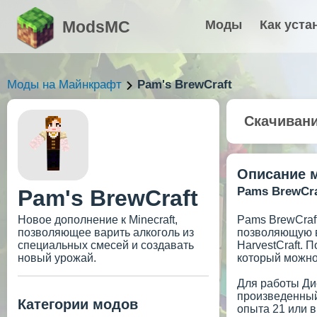
ModsMC
Моды
Как уста
Моды на Майнкрафт
Pam's BrewCraft
Скачиван
Описание 
Pams BrewCra
Pam's BrewCraft
Новое дополнение к Minecraft,
Pams BrewCraft
позволяющее варить алкоголь из
позволяющую ва
специальных смесей и создавать
HarvestCraft. 
новый урожай.
который можно
Для работы Дис
произведенный
Категории модов
опыта 21 или в