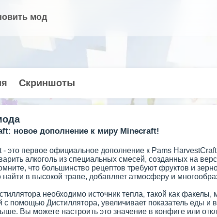
новить мод
ия
Скриншоты
мода
ft: новое дополнение к миру Minecraft!
 - это первое официальное дополнение к Pams HarvestCraft
рить алкоголь из специальных смесей, созданных на верст
Помните, что большинство рецептов требуют фруктов и зерно
 найти в высокой траве, добавляет атмосферу и многообра
тиллятора необходимо источник тепла, такой как факелы, м
 с помощью Дистиллятора, увеличивает показатель еды и в
ыше. Вы можете настроить это значение в конфиге или отк