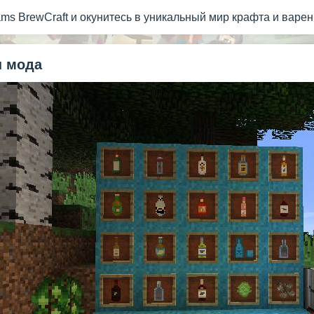
s BrewCraft и окунитесь в уникальный мир крафта и варени
 мода