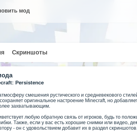
новить мод
ия
Скриншоты
мода
raft: Persistence
 атмосферу смешения рустического и средневекового стилей
 сохраняет оригинальное настроение Minecraft, но добавля
олее захватывающим.
иветствует любую обратную связь от игроков, будь то пол
ибки. Также, если у вас есть хорошие снимки или видео, 
втору - он с удовольствием добавит их в раздел скриншотов