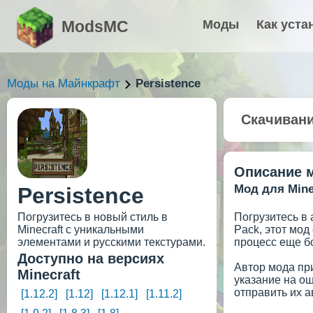
ModsMC
Моды
Как уста
Моды на Майнкрафт
Persistence
Скачиван
Описание 
Мод для Minec
Persistence
Погрузитесь в новый стиль в
Погрузитесь в
Minecraft с уникальными
Pack, этот мод
элементами и русскими текстурами.
процесс еще б
Доступно на версиях
Автор мода пр
Minecraft
указание на ош
отправить их а
[1.12.2]
[1.12]
[1.12.1]
[1.11.2]