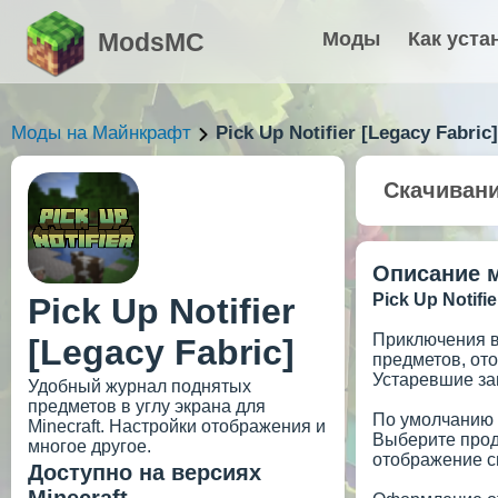
ModsMC
Моды
Как уста
Моды на Майнкрафт
Pick Up Notifier [Legacy Fabric]
Скачиван
Описание 
Pick Up Notifie
Pick Up Notifier
Приключения в 
[Legacy Fabric]
предметов, ото
Устаревшие за
Удобный журнал поднятых
предметов в углу экрана для
По умолчанию 
Minecraft. Настройки отображения и
Выберите прод
многое другое.
отображение сп
Доступно на версиях