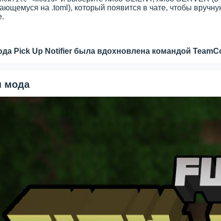
ающемуся на .toml), который появится в чате, чтобы вруч
.
ода Pick Up Notifier была вдохновлена командой TeamC
 мода