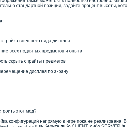
ображения также может быть полностью настроено: выбери
ительно стандартной позиции, задайте процент высоты, кот
а:
астройка внешнего вида дисплея
ние всех поднятых предметов и опыта
сть скрыть спрайты предметов
перемещение дисплея по экрану
строить этот мод?
йка конфигураций напрямую в игре пока не реализована. Вм
и выберите либо CLIENT, либо SERVER (в 
howfile <modid>