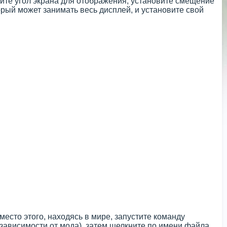
те угол экрана для отображения, установите смещение
орый может занимать весь дисплей, и установите свой
есто этого, находясь в мире, запустите команду
зависимости от мода), затем щелкните по имени файла