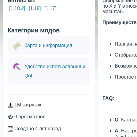
Minecraft
Оформление от
по X и Y относ
[1.18.2]
[1.18]
[1.17]
масштаб.
Преимуществ
Категории модов
Полная н
Карта и информация
Отображе
Возможно
Удобство использования и
QoL
Простое 
FAQ:
1M загрузок
0 просмотров
Q:
Как на
Создано 4 лет назад
A:
Настро
/config s