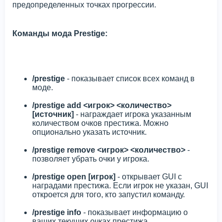
предопределенных точках прогрессии.
Команды мода Prestige:
/prestige
- показывает список всех команд в
моде.
/prestige add <игрок> <количество>
[источник]
- награждает игрока указанным
количеством очков престижа. Можно
опционально указать источник.
/prestige remove <игрок> <количество>
-
позволяет убрать очки у игрока.
/prestige open [игрок]
- открывает GUI с
наградами престижа. Если игрок не указан, GUI
откроется для того, кто запустил команду.
/prestige info
- показывает информацию о
ваших текущих очках престижа.