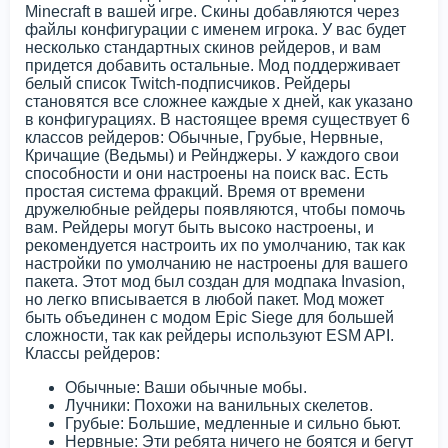
Minecraft в вашей игре. Скины добавляются через
файлы конфигурации с именем игрока. У вас будет
несколько стандартных скинов рейдеров, и вам
придется добавить остальные. Мод поддерживает
белый список Twitch-подписчиков. Рейдеры
становятся все сложнее каждые x дней, как указано
в конфигурациях. В настоящее время существует 6
классов рейдеров: Обычные, Грубые, Нервные,
Кричащие (Ведьмы) и Рейнджеры. У каждого свои
способности и они настроены на поиск вас. Есть
простая система фракций. Время от времени
дружелюбные рейдеры появляются, чтобы помочь
вам. Рейдеры могут быть высоко настроены, и
рекомендуется настроить их по умолчанию, так как
настройки по умолчанию не настроены для вашего
пакета. Этот мод был создан для модпака Invasion,
но легко вписывается в любой пакет. Мод может
быть объединен с модом Epic Siege для большей
сложности, так как рейдеры используют ESM API.
Классы рейдеров:
Обычные: Ваши обычные мобы.
Лучники: Похожи на ванильных скелетов.
Грубые: Большие, медленные и сильно бьют.
Нервные: Эти ребята ничего не боятся и бегут