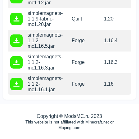
mc1.12.jar
simplemagnets-
1.1.9-fabric-
Quilt
1.20
mc1.20.jar
simplemagnets-
1.1.2-
Forge
1.16.4
mc1.16.5.jar
simplemagnets-
1.1.2-
Forge
1.16.3
mc1.16.3.jar
simplemagnets-
1.1.2-
Forge
1.16
Мы используем файлы cookie
mc1.16.1.jar
Этот сайт использует файлы cookie, чтобы обеспечить
вам
наилучшее восприятие нашего сайта.
Copyright © ModsMC.ru 2023
ХОРОШО
This website is not affiliated with Minecraft.net or
Mojang.com