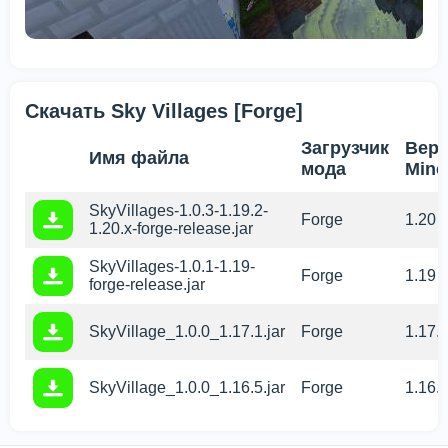
Скачать Sky Villages [Forge]
Загрузчик
Вер
Имя файла
мода
Mine
SkyVillages-1.0.3-1.19.2-
Forge
1.20
1.20.x-forge-release.jar
SkyVillages-1.0.1-1.19-
Forge
1.19
forge-release.jar
SkyVillage_1.0.0_1.17.1.jar
Forge
1.17.
SkyVillage_1.0.0_1.16.5.jar
Forge
1.16.
Мы используем файлы cookie
Этот сайт использует файлы cookie, чтобы обеспечить
вам