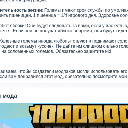
ительность жизни
: Големы имеют срок службы по умолча
ить пшеницей. 1 пшеница = 1/4 игрового дня. Здоровье со
юбят яблоки! Они будут следовать за вами, если у вас есть
ется. Если они не получат яблоко вовремя, они будут сидет
 Железные големы иногда любопытствуют и поднимают сол
лодают и возьмут кусочек. Не дайте им слишком сильно гол
 на соломенных големов. Обязательно защитите их!
раиваем, чтобы создатели модпаков могли использовать его
сли вам понравился этот мод, обязательно посмотрите мои 
 мода