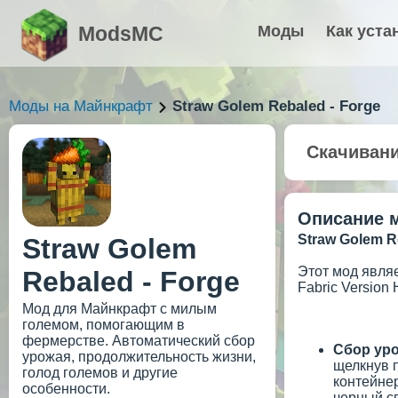
ModsMC
Моды
Как уста
Моды на Майнкрафт
Straw Golem Rebaled - Forge
Скачиван
Описание 
Straw Golem R
Straw Golem
Этот мод являе
Rebaled - Forge
Fabric Version
Мод для Майнкрафт с милым
големом, помогающим в
фермерстве. Автоматический сбор
Сбор ур
урожая, продолжительность жизни,
щелкнув 
голод големов и другие
контейнер
особенности.
черный с