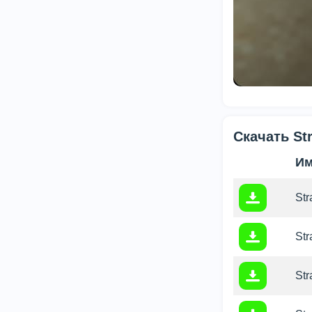
Скачать St
Им
Str
Str
Str