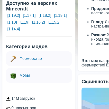
Доступно на версиях
Minecraft
Продолж
восстанов
[1.19.2]
[1.17.1]
[1.18.2]
[1.19.1]
Голод
: Л
[1.18]
[1.19]
[1.16.2]
[1.15.2]
настраива
[1.14.4]
Разное
:
иногда го
внимание
Категории модов
Фермерство
Этот мод наст
фермерство! Е
Мобы
Скриншоты
14M загрузок
0 просмотров