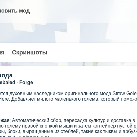
новить мод
ия
Скриншоты
мода
ebaled - Forge
тся духовным наследником оригинального мода Straw Golem
 Here. Добавляет милого маленького голема, который помож
ожая
: Автоматический сбор, пересадка культур и доставка в
по голему правой кнопкой мыши и затем контейнер пустой
ы, блоки, выращенные из стеблей, такие как тыквы и арбуз
писок в конфигурации.