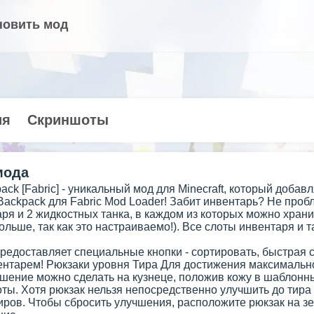
новить мод
ия
Скриншоты
мода
pack [Fabric] - уникальный мод для Minecraft, который доб
 Backpack для Fabric Mod Loader! Забит инвентарь? Не про
ря и 2 жидкостных танка, в каждом из которых можно храни
ольше, так как это настраиваемо!). Все слоты инвентаря и
предоставляет специальные кнопки - сортировать, быстрая
ентарем! Рюкзаки уровня Тира Для достижения максимальн
чшение можно сделать на кузнеце, положив кожу в шаблонны
ты. Хотя рюкзак нельзя непосредственно улучшить до тира 
иров. Чтобы сбросить улучшения, расположите рюкзак на зе