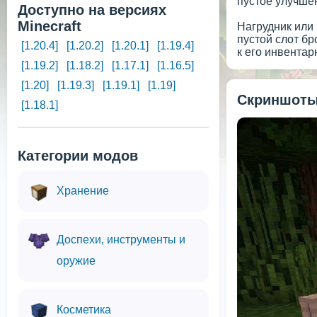
пустое улучше
Доступно на версиях
Minecraft
Нагрудник или 
пустой слот бр
[1.20.4]
[1.20.2]
[1.20.1]
[1.19.4]
к его инвентар
[1.19.2]
[1.18.2]
[1.17.1]
[1.16.5]
[1.20]
[1.19.3]
[1.19.1]
[1.19]
Скриншоты
[1.18.1]
Категории модов
Хранение
Доспехи, инструменты и
оружие
Косметика