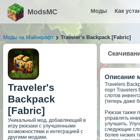
ModsMC
Моды
Как уста
Моды на Майнкрафт
Traveler's Backpack [Fabric]
Скачиван
Описание 
Travelers Back
Traveler's
порт Travelers
слотов инвента
Backpack
(теперь даже б
[Fabric]
Рюкзак также 
управлять инв
Уникальный мод, добавляющий в
улучшить. Улу
игру рюкзаки с улучшенными
следующие сло
возможностями и интеграцией с
более низких т
другими модами.