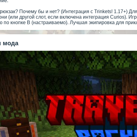
ние.
рюкзак? Почему бы и нет? (Интеграция с Trinkets! 1.17+) Дл
они (или другой слот, если включена интеграция Curios). Иг
ю по кнопке B (настраиваемо). Лучшая экипировка для при
 мода