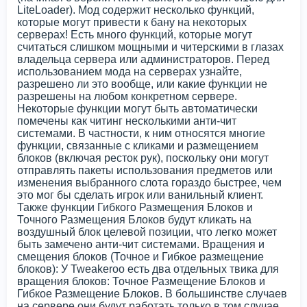
LiteLoader). Мод содержит несколько функций,
которые могут привести к бану на некоторых
серверах! Есть много функций, которые могут
считаться слишком мощными и читерскими в глазах
владельца сервера или администраторов. Перед
использованием мода на серверах узнайте,
разрешено ли это вообще, или какие функции не
разрешены на любом конкретном сервере.
Некоторые функции могут быть автоматически
помечены как читинг несколькими анти-чит
системами. В частности, к ним относятся многие
функции, связанные с кликами и размещением
блоков (включая ресток рук), поскольку они могут
отправлять пакеты использования предметов или
изменения выбранного слота гораздо быстрее, чем
это мог бы сделать игрок или ванильный клиент.
Также функции Гибкого Размещения Блоков и
Точного Размещения Блоков будут кликать на
воздушный блок целевой позиции, что легко может
быть замечено анти-чит системами. Вращения и
смещения блоков (Точное и Гибкое размещение
блоков): У Tweakeroo есть два отдельных твика для
вращения блоков: Точное Размещение Блоков и
Гибкое Размещение Блоков. В большинстве случаев
на сервере они будут работать только в том случае,