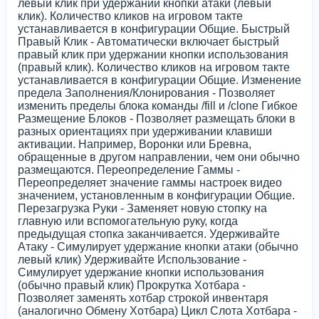
левый клик при удержании кнопки атаки (левый
клик). Количество кликов на игровом такте
устанавливается в конфигурации Общие. Быстрый
Правый Клик - Автоматически включает быстрый
правый клик при удержании кнопки использования
(правый клик). Количество кликов на игровом такте
устанавливается в конфигурации Общие. Изменение
предела Заполнения/Клонирования - Позволяет
изменить пределы блока команды /fill и /clone Гибкое
Размещение Блоков - Позволяет размещать блоки в
разных ориентациях при удерживании клавиши
активации. Например, Воронки или Бревна,
обращенные в другом направлении, чем они обычно
размещаются. Переопределение Гаммы -
Переопределяет значение гаммы настроек видео
значением, установленным в конфигурации Общие.
Перезагрузка Руки - Заменяет новую стопку на
главную или вспомогательную руку, когда
предыдущая стопка заканчивается. Удерживайте
Атаку - Симулирует удержание кнопки атаки (обычно
левый клик) Удерживайте Использование -
Симулирует удержание кнопки использования
(обычно правый клик) Прокрутка Хотбара -
Позволяет заменять хотбар строкой инвентаря
(аналогично Обмену Хотбара) Цикл Слота Хотбара -