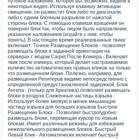
путевое наложение, которое вы, возможно, видели в
некоторых видео. Используя клавишу активации
смещения, он разместит блок либо по диагонали,
либо с одним блочным разрывом от нажатой
стороны блока. С помощью клавиши вращения он
повернет блок так, чтобы лицом было направление,
указанное наложением (играйте с ним, чтобы
понять). В настоящее время реализованные твики
включают: Точное Размещение Блоков - позволяет
размещать блоки в заданной ориентации на
серверах с модом Carpet После Кликера - Включает
твик после кликера, который делает настраиваемое
количество автоматических правых кликов на только
что размещенном блоке. Полезно, например, для
размещения Репитеров видимо непосредственно с
определенной предустановленной задержкой. Блок
Ангела - (только для Креатива) позволяет размещать
блоки в воздухе Сниженные частицы взрыва -
Использует более мелкую и менее мешающую
частицу взрыва для больших взрывов Быстрое
Размещение Блока - Позволяет быстро/удобно
размещать блоки, перемещая курсор по новым
блокам. Имеет различные режимы для избежания
нежелательного размещения блоков. Быстрый
Левый Клик - Автоматически включает быстрый