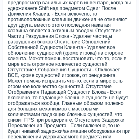
предпросмотр ванильных карт в инвентаре, когда вы
удерживаете Shift над предметом Сдвиг После
Движения Клавиш - Если включено, то
противоположные клавиши движения не отменяют
друг друга, вместо этого последняя нажатая
клавиша является активным вводом. Отсутствие
Частиц Разрушения Блока - Удаляет частицы
разрушения блоков Отсутствие Обновлений
Собственной Сущности Клиента - Удаляет все
обновления сущностей (кроме игрока) на стороне
клиента. Может помочь восстановить что-то, если в
мире есть огромное количество сущностей.
Отсутствие Отображения Сущности - Отключает
ВСЕ, кроме сущностей игроков, от рендеринга.
Может помочь исправить что-то, если в мире есть
огромное количество сущностей. Отсутствие
Отображения Падающей Сущности Блока - Если
включено, то падающие блочные сущности не будут
отображаться вообще. Главным образом полезно
для больших механизмов с массовыми
количествами падающих блочных сущностей, что
снизит FPS при рендеринге. Отсутствие Задержки
Переключения Предмета - Если включено, то не
будет никакой задержки/анимации оборудования при
переключении удерживаемого предмета или