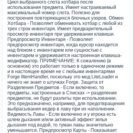
Цикл выбранного слота хотбара после
использования предмета. Имеет настраиваемый
максимальный номер слота. Полезно для
построения повторяющихся блочных узоров. Обмен
Хотбара - Позволяет обменивать хотбар с любой из
трех строк инвентаря. Имеет предварительный
просмотр инвентаря при удерживании клавиши.
Предпросмотр Инвентаря - Позволяет
предпросмотр инвентаря, когда курсор находится
над блоком с инвентарем или сущностью с
инвентарем и удерживается настроенная клавиша-
модификатор. ПРИМЕЧАНИЕ: К сожалению (в
основном) это работает только в одиночном режиме
и в настоящее время не с любыми инвентарями
Forge IItemHandler, поскольку это мод LiteLoader и
ничего не знает о штучках Forge. Защита от
Разделения Предметов - Если включено, то
предметы, настроенные в Списках -> разделение
предметов, не будут разлиты при использовании.
Это предназначено, например, для предотвращения
выбрасывания ведер в лаву при их наполнении.
Видимость Лавы - Если включено и у игрока есть
шлем дыхания и/или активный эффект зелья
дыхания под водой, то туман лавы значительно
уменьшается. Предпросмотр Карты - Показывает