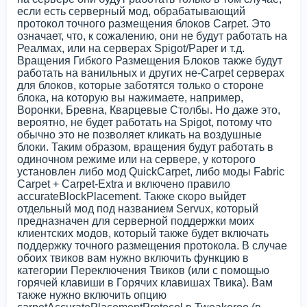
если есть серверный мод, обрабатывающий
протокол точного размещения блоков Carpet. Это
означает, что, к сожалению, они не будут работать на
Реалмах, или на серверах Spigot/Paper и т.д.
Вращения Гибкого Размещения Блоков также будут
работать на ванильных и других не-Carpet серверах
для блоков, которые заботятся только о стороне
блока, на которую вы нажимаете, например,
Воронки, Бревна, Кварцевые Столбы. Но даже это,
вероятно, не будет работать на Spigot, потому что
обычно это не позволяет кликать на воздушные
блоки. Таким образом, вращения будут работать в
одиночном режиме или на сервере, у которого
установлен либо мод QuickCarpet, либо моды Fabric
Carpet + Carpet-Extra и включено правило
accurateBlockPlacement. Также скоро выйдет
отдельный мод под названием Servux, который
предназначен для серверной поддержки моих
клиентских модов, который также будет включать
поддержку точного размещения протокола. В случае
обоих твиков вам нужно включить функцию в
категории Переключения Твиков (или с помощью
горячей клавиши в Горячих клавишах Твика). Вам
также нужно включить опцию