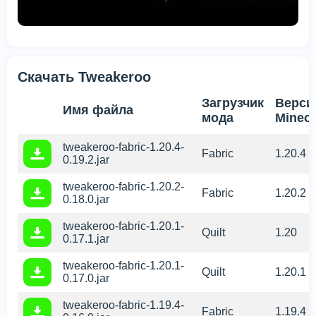
Скачать Tweakeroo
Загрузчик
Верси
Имя файла
мода
Minecr
tweakeroo-fabric-1.20.4-
Fabric
1.20.4
0.19.2.jar
tweakeroo-fabric-1.20.2-
Fabric
1.20.2
0.18.0.jar
tweakeroo-fabric-1.20.1-
Quilt
1.20
0.17.1.jar
tweakeroo-fabric-1.20.1-
Quilt
1.20.1
0.17.0.jar
tweakeroo-fabric-1.19.4-
Fabric
1.19.4