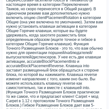
carpetAccuratePlacementProtocol в Tweakeroo (в
настоящее время в категории Переключения
Твиков, но скоро перенесется в Общий раздел). В
одиночном режиме вам дополнительно нужно
включить опцию clientPlacementRotation в категории
Общие (она уже включена по умолчанию). Затем вам
нужно установить клавиши активации в категории
Общие Горячие клавиши, которые вы будете
удерживать, когда захотите разместить блок
определенным образом (ищите точное и гибкое в
категории Общие Горячие клавиши). Функция
Точного Размещения Блоков - это то, что вам обычно
нужно для ориентации поршней/наблюдателей/
выпускателей/диспенсеров. У нее есть две клавиши
активации, accurateBlockPlacementInto и
accurateBlockPlacementReverse. Клавиша into
заставит размещенный блок обращаться к стороне
блока, по которой вы нажимаете. Клавиша reverse
изменит направление с того, каким оно было. Вы
можете использовать клавишу reverse как
самостоятельно, так и вместе с клавишей into.
(Функция Точного Размещения Блоков практически
то же самое, что и предлагают клиент Carpet + мод
Carpet в 1.12 с протоколом Точного Размещения
Блоков.) Гибкое Размещение Блоков дает вам 5-