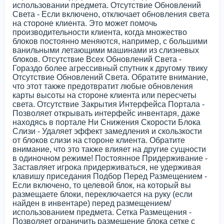
использовании предмета. Отсутствие Обновлений
Света - Если включено, отключает обновления света
на стороне клиента. Это может помочь
производительности клиента, когда множество
блоков постоянно меняются, например, с большими
ванильными летающими машинами из слизневых
блоков. Отсутствие Всех Обновлений Света -
Гораздо более агрессивный спутник к другому твику
Отсутствие Обновлений Света. Обратите внимание,
что этот также предотвратит любые обновления
карты высоты на стороне клиента или пересчеты
света. Отсутствие Закрытия Интерфейса Портала -
Позволяет открывать интерфейс инвентаря, даже
находясь в портале Ни Снижения Скорости Блока
Слизи - Удаляет эффект замедления и скользкости
от блоков слизи на стороне клиента. Обратите
внимание, что это также влияет на другие сущности
в одиночном режиме! Постоянное Придерживание -
Заставляет игрока придерживаться, не удерживая
клавишу приседания Подбор Перед Размещением -
Если включено, то целевой блок, на который вы
размещаете блоки, переключается на руку (если
найден в инвентаре) перед размещением/
использованием предмета. Сетка Размещения -
Позволяет ограничить размещение блока сетке с