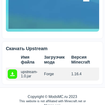
Скачать Upstream
Имя
Загрузчик
Версия
файла
мода
Minecraft
upstream-
Forge
1.16.4
Мы используем файлы cookie
1.0.jar
Этот сайт использует файлы cookie, чтобы обеспечить
вам
наилучшее восприятие нашего сайта.
Copyright © ModsMC.ru 2023
ХОРОШО
This website is not affiliated with Minecraft.net or