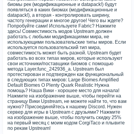
биомы рек (модификационные и datapack!) будут
появляться в каких биомах (модификационные и
datapack!), а вторая - контролировать ширину,
частоту генерации и многое другое! Чего вы ждете?
Попробуйте сами! Используете Fabric? Нажмите
здесь! Совместимость модов Upstream должен
работать с любыми модификациями мира, не
использующими пользовательские типы миров. Если
используется пользовательский тип мира,
совместимость может быть разной. Upstream будет
работать во всех типах миров, которые используют
свои источники/поставщики биомов с помощью
метода Layer.func_242936_a. Upstream был
протестирован и подтвержден как функциональный
в следующих типах миров: Large Biomes Amplified
Default Biomes O Plenty Quark Realistic Нужна
помощь? Наша Вики - хорошее место для начала!
Нажмите на изображение выше, чтобы перейти на
страницу Вики Upstream, не можете найти то, что вам
нужно? Присоединяйтесь к нашему Discord. Нужен
сервер для игры в Upstream с друзьями? Нажмите
на изображение выше, чтобы получить скидку 25%
на первый месяц с моим кодом CorgiTaco и плывите
по рекам Upstream!