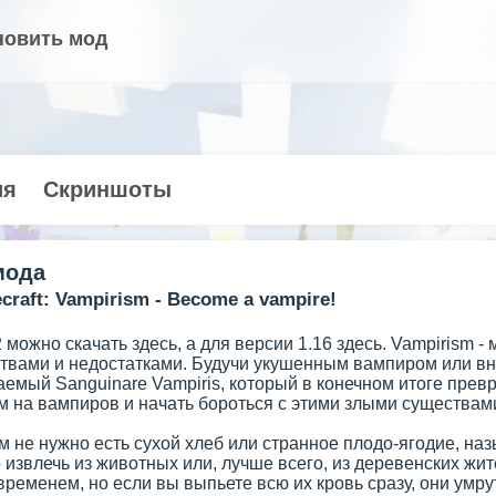
новить мод
ия
Скриншоты
мода
raft: Vampirism - Become a vampire!
12 можно скачать здесь, а для версии 1.16 здесь. Vampirism 
твами и недостатками. Будучи укушенным вампиром или вн
емый Sanguinare Vampiris, который в конечном итоге прев
м на вампиров и начать бороться с этими злыми существам
м не нужно есть сухой хлеб или странное плодо-ягодие, на
извлечь из животных или, лучше всего, из деревенских жи
временем, но если вы выпьете всю их кровь сразу, они умру