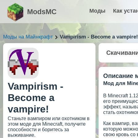
ModsMC
Моды
Как уста
Моды на Майнкрафт
Vampirism - Become a vampire!
Скачиван
Описание 
Мод для Minec
Vampirism -
Become a
В Minecraft 1.
его преимущес
vampire!
эффект, называ
стать охотнико
Станьте вампиром или охотником в
Как вампир, ва
этом моде для Minecraft, получите
которую можно 
способности и боритесь за
свою кровь со 
выживание.