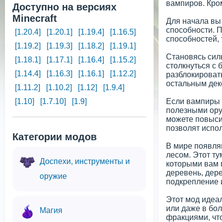
вампиров. Кром
Доступно на версиях
Minecraft
Для начала вы
способности. 
[1.20.4]
[1.20.1]
[1.19.4]
[1.16.5]
способностей, 
[1.19.2]
[1.19.3]
[1.18.2]
[1.19.1]
Становясь сил
[1.18.1]
[1.17.1]
[1.16.4]
[1.15.2]
столкнуться с 
[1.14.4]
[1.16.3]
[1.16.1]
[1.12.2]
разблокировать
остальным дек
[1.11.2]
[1.10.2]
[1.12]
[1.9.4]
[1.10]
[1.7.10]
[1.9]
Если вампиры 
полезными ору
можете повыси
позволят испо
Категории модов
В мире появля
лесом. Этот т
Доспехи, инструменты и
которыми вам 
деревень, дер
оружие
подкрепление и
Этот мод идеа
или даже в бо
Магия
фракциями, чт