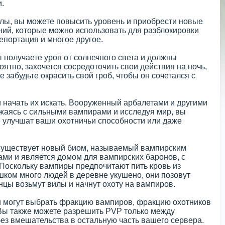
и.
лы, вы можете повысить уровень и приобрести новые
ний, которые можно использовать для разблокировки
епортация и многое другое.
 получаете урон от солнечного света и должны
ятно, захочется сосредоточить свои действия на ночь,
 забудьте окрасить свой гроб, чтобы он сочетался с
 начать их искать. Вооруженный арбалетами и другими
жаясь с сильными вампирами и исследуя мир, вы
 улучшат ваши охотничьи способности или даже
 существует новый биом, называемый вампирским
ми и является домом для вампирских баронов, с
 Поскольку вампиры предпочитают пить кровь из
шком много людей в деревне укушено, они позовут
нцы возьмут вилы и начнут охоту на вампиров.
и могут выбрать фракцию вампиров, фракцию охотников
 Вы также можете разрешить PVP только между
ез вмешательства в остальную часть вашего сервера.