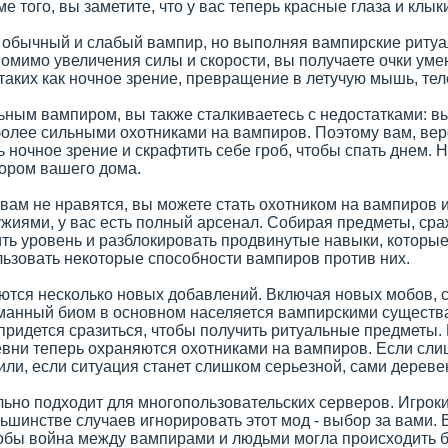
е того, вы заметите, что у вас теперь красные глаза и клык
 обычный и слабый вампир, но выполняя вампирские ритуа
Помимо увеличения силы и скорости, вы получаете очки уме
таких как ночное зрение, превращение в летучую мышь, тел
ьным вампиром, вы также сталкиваетесь с недостатками: вы
более сильными охотниками на вампиров. Поэтому вам, веро
 ночное зрение и скрафтить себе гроб, чтобы спать днем. Не
ором вашего дома.
вам не нравятся, вы можете стать охотником на вампиров и
жиями, у вас есть полный арсенал. Собирая предметы, сра
ть уровень и разблокировать продвинутые навыки, которые
льзовать некоторые способности вампиров против них.
ются несколько новых добавлений. Включая новых мобов,
уманный биом в основном населяется вампирскими существа
придется сразиться, чтобы получить ритуальные предметы.
евни теперь охраняются охотниками на вампиров. Если сли
ли, если ситуация станет слишком серьезной, сами дереве
льно подходит для многопользовательских серверов. Игрок
льшинстве случаев игнорировать этот мод - выбор за вами.
обы война между вампирами и людьми могла происходить б