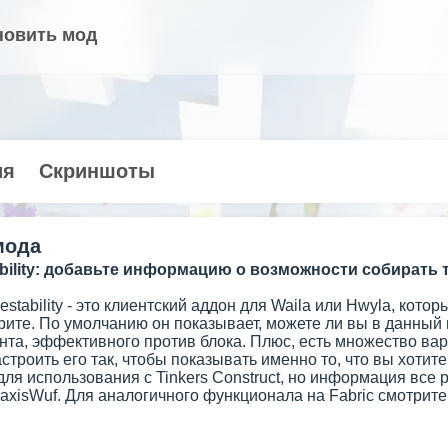
новить мод
ия
Скриншоты
мода
ability: добавьте информацию о возможности собирать т
estability - это клиентский аддон для Waila или Hwyla, ко
рите. По умолчанию он показывает, можете ли вы в данный
ента, эффективного против блока. Плюс, есть множество ва
астроить его так, чтобы показывать именно то, что вы хотит
ля использования с Tinkers Construct, но информация все
xisWuf. Для аналогичного функционала на Fabric смотрите 