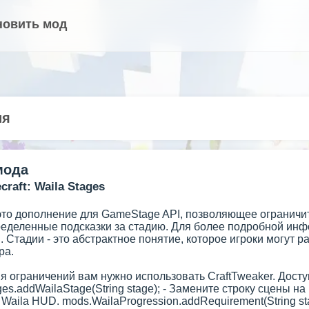
новить мод
ия
мода
raft: Waila Stages
 это дополнение для GameStage API, позволяющее ограничит
ределенные подсказки за стадию. Для более подробной инф
 Стадии - это абстрактное понятие, которое игроки могут р
ра.
я ограничений вам нужно использовать CraftTweaker. Досту
es.addWailaStage(String stage); - Замените строку сцены на
Waila HUD. mods.WailaProgression.addRequirement(String stag