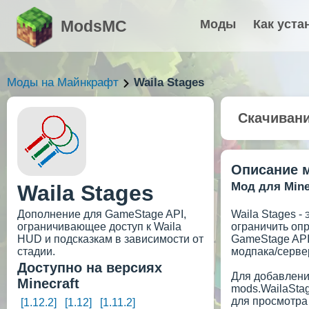
ModsMC
Моды
Как уста
Моды на Майнкрафт
Waila Stages
Скачиван
Описание 
Мод для Minec
Waila Stages
Дополнение для GameStage API,
Waila Stages -
ограничивающее доступ к Waila
ограничить оп
HUD и подсказкам в зависимости от
GameStage API.
стадии.
модпака/серве
Доступно на версиях
Для добавлени
Minecraft
mods.WailaStag
для просмотра 
[1.12.2]
[1.12]
[1.11.2]