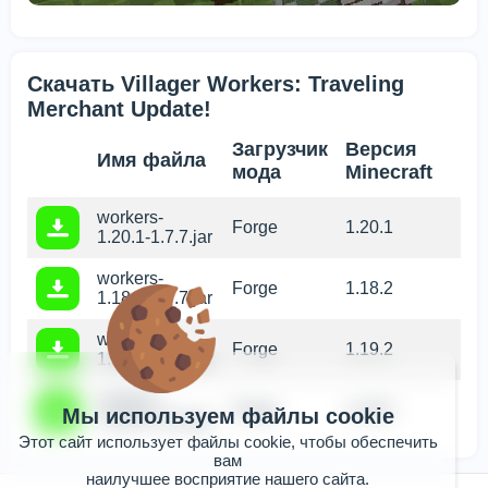
Скачать Villager Workers: Traveling
Merchant Update!
Загрузчик
Версия
Имя файла
мода
Minecraft
workers-
Forge
1.20.1
1.20.1-1.7.7.jar
workers-
Forge
1.18.2
1.18.2-1.7.7.jar
workers-
Forge
1.19.2
1.19.2-1.7.7.jar
workers-
Forge
1.16.5
Мы используем файлы cookie
1.16.5-1.3.2.jar
Этот сайт использует файлы cookie, чтобы обеспечить
вам
наилучшее восприятие нашего сайта.