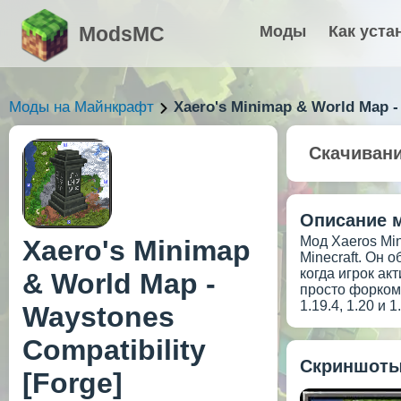
ModsMC
Моды
Как уста
Моды на Майнкрафт
Xaero's Minimap & World Map -
Скачиван
Описание 
Мод Xaeros Min
Xaero's Minimap
Minecraft. Он 
когда игрок ак
& World Map -
просто форком,
1.19.4, 1.20 и 1
Waystones
Compatibility
Скриншоты
[Forge]