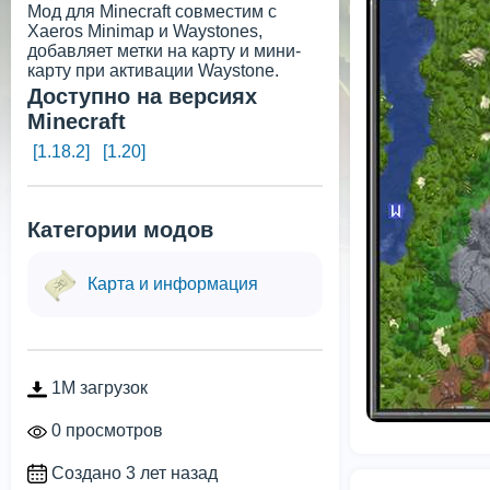
Мод для Minecraft совместим с
Xaeros Minimap и Waystones,
добавляет метки на карту и мини-
карту при активации Waystone.
Доступно на версиях
Minecraft
[1.18.2]
[1.20]
Категории модов
Карта и информация
1M загрузок
0 просмотров
Создано 3 лет назад