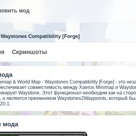
новить мод
 Waystones Compatibility [Forge]
ия
Скриншоты
мода
imap & World Map - Waystones Compatibility [Forge] - это 
обеспечивает совместимость между Xaeros Minimap и Wayston
тивирует Waystone. Этот функционал необходим как на сторо
 а является преемником Waystones2Waypoints, который был 
.20.1.
 мода