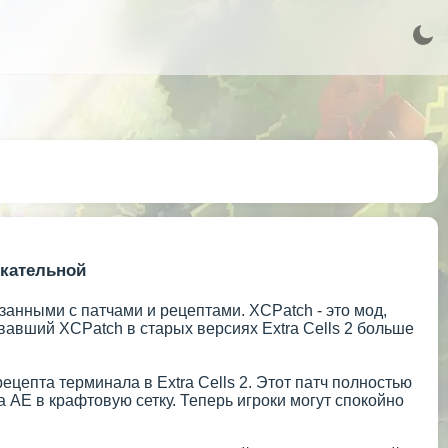
екательной
язанными с патчами и рецептами. XCPatch - это мод,
вавший XCPatch в старых версиях Extra Cells 2 больше
епта терминала в Extra Cells 2. Этот патч полностью
а AE в крафтовую сетку. Теперь игроки могут спокойно