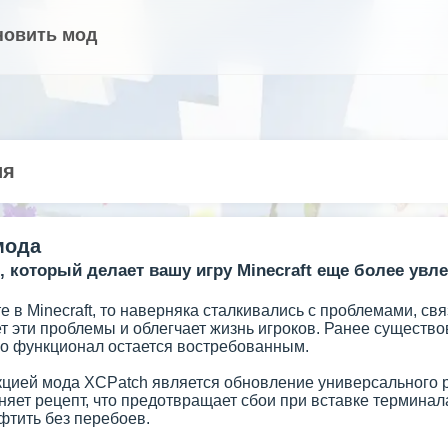
новить мод
ия
мода
, который делает вашу игру Minecraft еще более увл
е в Minecraft, то наверняка сталкивались с проблемами, св
 эти проблемы и облегчает жизнь игроков. Ранее существо
его функционал остается востребованным.
цией мода XCPatch является обновление универсального рец
няет рецепт, что предотвращает сбои при вставке терминал
фтить без перебоев.