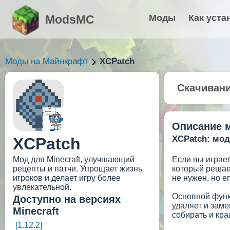
ModsMC
Моды
Как уста
Моды на Майнкрафт
XCPatch
Скачиван
Описание 
XCPatch: мод
XCPatch
Мод для Minecraft, улучшающий
Если вы играет
рецепты и патчи. Упрощает жизнь
который решает
игроков и делает игру более
не нужен, но 
увлекательной.
Основной функ
Доступно на версиях
удаляет и заме
Minecraft
собирать и кра
[1.12.2]