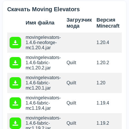
Скачать Moving Elevators
Загрузчик
Версия
Имя файла
мода
Minecraft
movingelevators-
1.4.6-neoforge-
1.20.4
mc1.20.4.jar
movingelevators-
1.4.6-fabric-
Quilt
1.20.2
mc1.20.2.jar
movingelevators-
1.4.6-fabric-
Quilt
1.20
mc1.20.1.jar
movingelevators-
1.4.6-fabric-
Quilt
1.19.4
mc1.19.4.jar
movingelevators-
1.4.6-fabric-
Quilt
1.19.2
mc1.19.2.jar