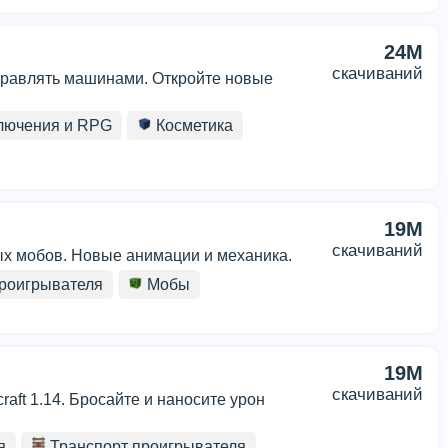
24M
скачиваний
управлять машинами. Откройте новые
лючения и RPG
Косметика
19M
скачиваний
х мобов. Новые анимации и механика.
роигрывателя
Мобы
19M
скачиваний
aft 1.14. Бросайте и наносите урон
я
Транспорт проигрывателя