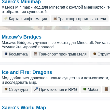
Xaero's Minimap
Xaeros Minimap - мод для Minecraft с круглой миникартой,
отображения сущностей.
Карта и информация
Транспорт проигрывателя
Macaw's Bridges
Macaws Bridges: улучшенные мосты для Minecraft. Уника
Улучшайте игровой процесс!
Косметика
Транспорт проигрывателя
Струк
Ice and Fire: Dragons
Мод добавляет драконов, новые существа и возможности, 
и исследовать мир.
Структуры
Приключения и RPG
Мобы
Xaero's World Map