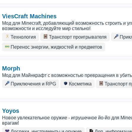
ViesCraft Machines
Мод для Minecraft, добавляющий возможность строить и 
возможности и исследуйте мир стильно!
Технология
Транспорт проигрывателя
Прик
Перенос энергии, жидкостей и предметов
Morph
Мод для Майнкрафт с возможностью превращения в убиты
Приключения и RPG
Косметика
Транспорт п
Yoyos
Новое увлекательное оружие - игрушечное йо-йо для Minecr
врагам!
Доспехи, инструменты и оружие
Доп. информаци