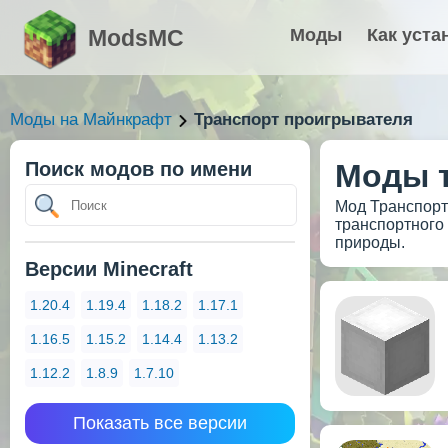
ModsMC
Моды
Как уста
Моды на Майнкрафт
Транспорт проигрывателя
Поиск модов по имени
Моды т
Мод Транспорт
транспортного
природы.
Версии Minecraft
1.20.4
1.19.4
1.18.2
1.17.1
1.16.5
1.15.2
1.14.4
1.13.2
1.12.2
1.8.9
1.7.10
Показать все версии