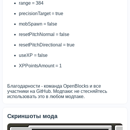
range = 384
precisionTarget = true
mobSpawn = false
resetPitchNormal = false
resetPitchDirectional = true
useXP = false
XPPointsAmount = 1
Благодарности - команда OpenBlocks и все
участники на GitHub. Модпаки: не стесняйтесь
использовать это в любом модпаке.
Скриншоты мода