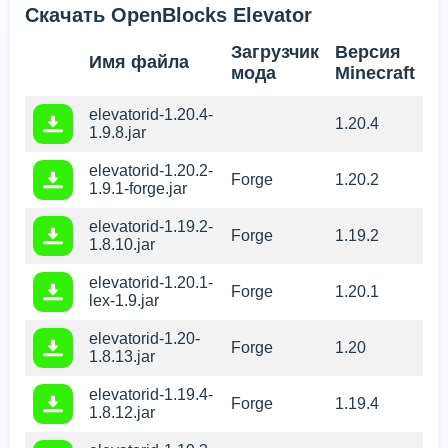
Скачать OpenBlocks Elevator
Загрузчик
Версия
Имя файла
мода
Minecraft
elevatorid-1.20.4-
1.20.4
1.9.8.jar
elevatorid-1.20.2-
Forge
1.20.2
1.9.1-forge.jar
elevatorid-1.19.2-
Forge
1.19.2
1.8.10.jar
elevatorid-1.20.1-
Forge
1.20.1
lex-1.9.jar
elevatorid-1.20-
Forge
1.20
1.8.13.jar
elevatorid-1.19.4-
Forge
1.19.4
1.8.12.jar