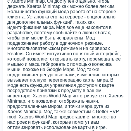
с Xaeros Minimap. Он доступен отдельно, чтобы
держать Xaeros Minimap как можно более легким.
Большинство функций мода работают на стороне
клиента. Установка его на сервере - опционально
для дополнительных функций, таких как
идентификация мира. Мод все еще находится в
разработке, поэтому сообщайте о любых багах,
чтобы они могли быть исправлены. Мод
поддерживает работу в одиночном режиме,
многопользовательском режиме и на серверах
Realms. Он имеет интуитивно понятный интерфейс,
который позволяет открывать карту, перемещать ее
мышью и масштабировать с помощью колесика
мыши, похоже на Google Maps. Мод также
поддерживает ресурсные паки, изменение которых
вызывает полную перегенерацию карты мира. В
моде есть функция управления доступом к карте
посредством привязки к предмету в вашем
инвентаре. Xaeros World Map интегрируется с Xaeros
Minimap, что позволяет отображать чанки,
предоставленные миром, и точки маршрута из
Xaeros Minimap. Мод также совместим с Better PVP
mod. Xaeros World Map предоставляет множество
настроек и функций, которые помогут вам
оптимизировать использование карты в игре.