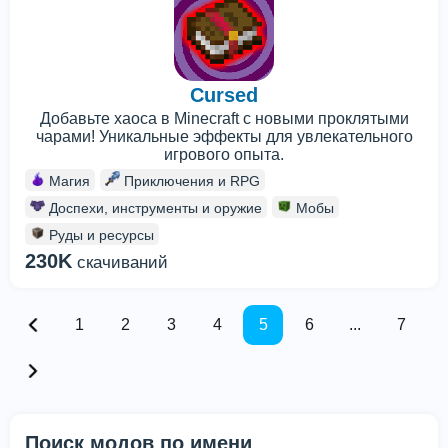
Cursed
Добавьте хаоса в Minecraft с новыми проклятыми
чарами! Уникальные эффекты для увлекательного
игрового опыта.
Магия
Приключения и RPG
Доспехи, инструменты и оружие
Мобы
Руды и ресурсы
230K
скачиваний
1
2
3
4
5
6
...
7
Поиск модов по имени