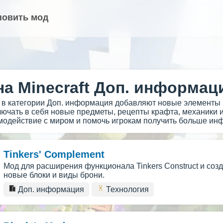
новить мод
а Minecraft Доп. информац
t в категории Доп. информация добавляют новые элементы 
лючать в себя новые предметы, рецепты крафта, механики и
модействие с миром и помочь игрокам получить больше ин
Tinkers' Complement
Мод для расширения функционала Tinkers Construct и соз
новые блоки и виды брони.
Доп. информация
Технология