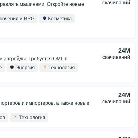
скачиваний
управлять машинами. Откройте новые
лючения и RPG
Косметика
24M
скачиваний
и апгрейды. Требуется OMLib.
е
Энергия
Технология
24M
скачиваний
портеров и импортеров, а также новые
тов
Технология