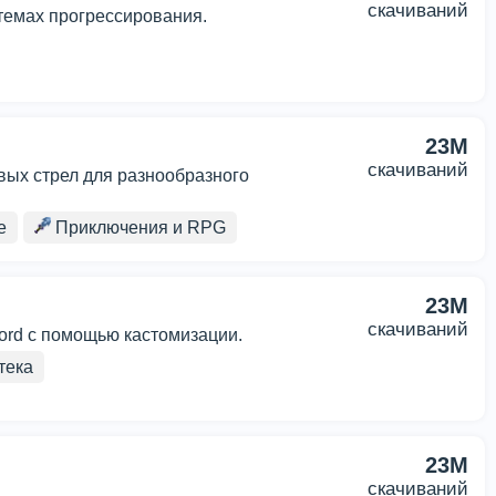
скачиваний
темах прогрессирования.
23M
скачиваний
вых стрел для разнообразного
е
Приключения и RPG
23M
скачиваний
cord с помощью кастомизации.
тека
23M
скачиваний