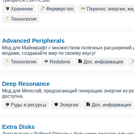
Требуется CoFHCore.
Хранение
Фермерство
Перенос энергии, жи
Технология
Advanced Peripherals
Мод для Майнкрафт с множеством полезных расширений д
модами, создавайте мир по своему вкусу!
Технология
Redstone
Доп. информация
Deep Resonance
Мод для Minecraft, предлагающий генерацию энергии из 
доступна.
Руды и ресурсы
Энергия
Доп. информация
Extra Disks
Дополнение к Refined Storage с большими дисками для хр