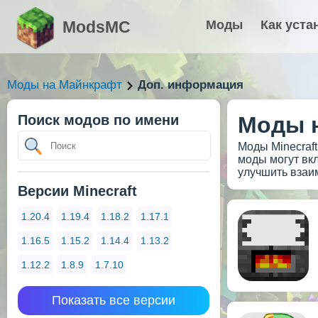
ModsMC
Моды
Как уста
Моды на Майнкрафт
Доп. информация
Поиск модов по имени
Моды н
Моды Minecraf
моды могут вк
улучшить взаи
Версии Minecraft
1.20.4
1.19.4
1.18.2
1.17.1
1.16.5
1.15.2
1.14.4
1.13.2
1.12.2
1.8.9
1.7.10
Показать все версии