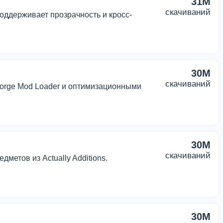
31M
скачиваний
ддерживает прозрачность и кросс-
30M
скачиваний
 Forge Mod Loader и оптимизационными
30M
скачиваний
метов из Actually Additions.
30M