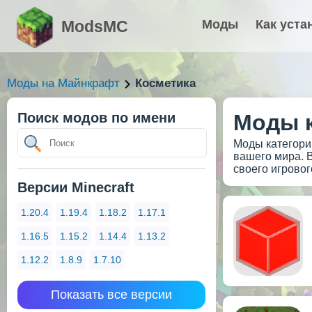
ModsMC
Моды
Как уста
Моды на Майнкрафт
Косметика
Поиск модов по имени
Моды к
Моды категори
вашего мира. В
своего игрово
Версии Minecraft
1.20.4
1.19.4
1.18.2
1.17.1
1.16.5
1.15.2
1.14.4
1.13.2
1.12.2
1.8.9
1.7.10
Показать все версии