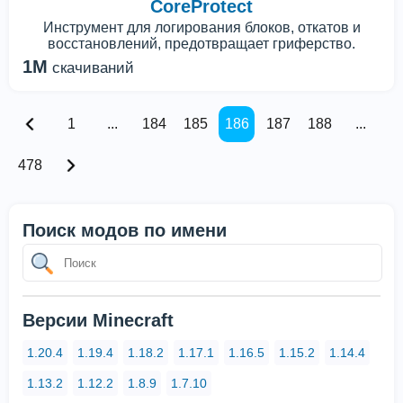
CoreProtect
Инструмент для логирования блоков, откатов и
восстановлений, предотвращает гриферство.
1M
скачиваний
1
...
184
185
186
187
188
...
478
Поиск модов по имени
Версии Minecraft
1.20.4
1.19.4
1.18.2
1.17.1
1.16.5
1.15.2
1.14.4
1.13.2
1.12.2
1.8.9
1.7.10